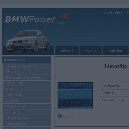
Sveiks,
Viesi!
Ie
Galvenā
Forums
Galerijas
Ziņas un raksti
Lietotāja 
BMW modeļu jaunumi
BMW testi
Tehnoloģijas & sasniegumi
BMW Latvijā
Lietotājvārds:
MINI
Braucu ar:
Rolls-Royce
Ziņojumi forumā:
Pasākumi
Vadāmības tests
Autosports
Offline
BMWPower aktuāli
Reklāmas raksti