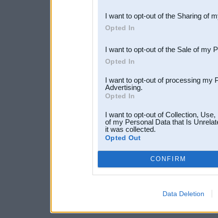
also be disclosed by us to 
I want to opt-out of the Sharing of 
Downstream Participants
th
Opted In
third parties.
I want to opt-out of the Sale of my 
Opted In
I want to opt-out of processing my 
Advertising.
Opted In
I want to opt-out of Collection, Use
of my Personal Data that Is Unrelat
it was collected.
Opted Out
CONFIRM
Data Deletion