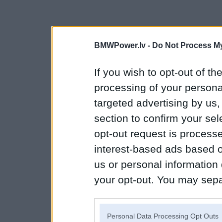
BMWPower.lv -
Do Not Process My
If you wish to opt-out of the
processing of your personal
targeted advertising by us
section to confirm your sel
opt-out request is proces
interest-based ads based o
us or personal information d
your opt-out. You may separ
disclosure of your personal
IAB’s list of downstream pa
Personal Data Processing Opt Outs