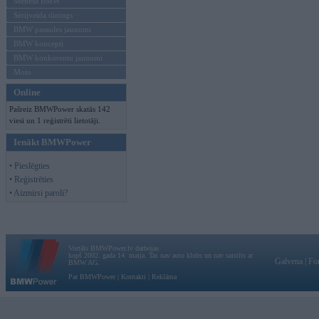
Mēneša BMW
Sērijveida tūnings
BMW pasaules jaunumi
BMW koncepti
BMW konkurentu jaunumi
Moto
Online
Pašreiz BMWPower skatās 142
viesi un 1 reģistrēti lietotāji.
Ienākt BMWPower
• Pieslēgties
• Reģistrēties
• Aizmirsi paroli?
Vortāls BMWPower.lv darbojas
kopš 2002. gada 14. maija. Tas nav auto klubs un nav saistīts ar
Galvena
|
Fo
BMW AG.
Par BMWPower
|
Kontakti
|
Reklāma