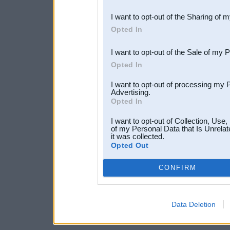
also be disclosed by us to 
I want to opt-out of the Sharing of 
Downstream Participants
th
Opted In
third parties.
I want to opt-out of the Sale of my 
Opted In
I want to opt-out of processing my 
Advertising.
Opted In
I want to opt-out of Collection, Use
of my Personal Data that Is Unrelat
it was collected.
Opted Out
CONFIRM
Data Deletion