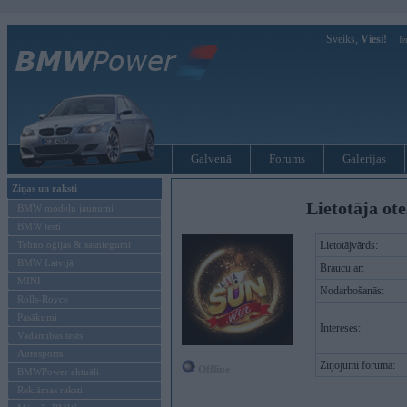
Sveiks,
Viesi!
Ie
Galvenā
Forums
Galerijas
Ziņas un raksti
Lietotāja ot
BMW modeļu jaunumi
BMW testi
Tehnoloģijas & sasniegumi
Lietotājvārds:
BMW Latvijā
Braucu ar:
MINI
Nodarbošanās:
Rolls-Royce
Pasākumi
Intereses:
Vadāmības tests
Autosports
Ziņojumi forumā:
Offline
BMWPower aktuāli
Reklāmas raksti