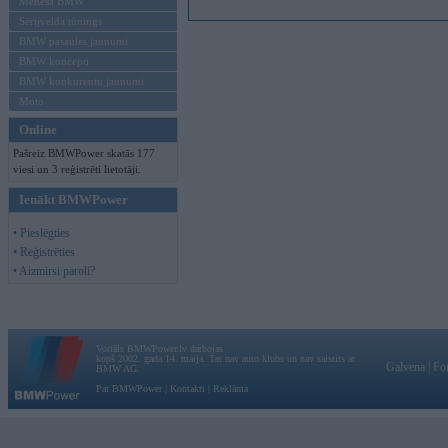
Mēneša BMW
Sērijveida tūnings
BMW pasaules jaunumi
BMW koncepti
BMW konkurentu jaunumi
Moto
Online
Pašreiz BMWPower skatās 177
viesi un 3 reģistrēti lietotāji.
Ienākt BMWPower
• Pieslēgties
• Reģistrēties
• Aizmirsi paroli?
Vortāls BMWPower.lv darbojas
kopš 2002. gada 14. maija. Tas nav auto klubs un nav saistīts ar
Galvena
|
Fo
BMW AG.
Par BMWPower
|
Kontakti
|
Reklāma