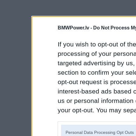
BMWPower.lv -
Do Not Process My
If you wish to opt-out of the
processing of your personal
targeted advertising by us
section to confirm your sel
opt-out request is proces
interest-based ads based o
us or personal information d
your opt-out. You may separ
disclosure of your personal
IAB’s list of downstream pa
Personal Data Processing Opt Outs