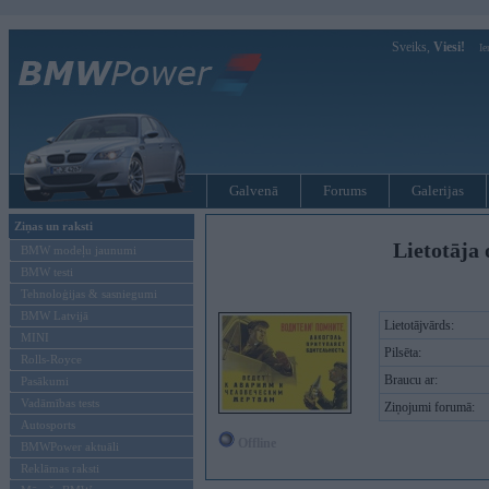
Sveiks,
Viesi!
Ie
Galvenā
Forums
Galerijas
Ziņas un raksti
Lietotāja 
BMW modeļu jaunumi
BMW testi
Tehnoloģijas & sasniegumi
BMW Latvijā
Lietotājvārds:
MINI
Pilsēta:
Rolls-Royce
Braucu ar:
Pasākumi
Vadāmības tests
Ziņojumi forumā:
Autosports
Offline
BMWPower aktuāli
Reklāmas raksti