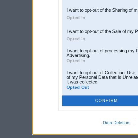
also be disclosed by us to 
I want to opt-out of the Sharing of 
Downstream Participants
th
Opted In
third parties.
I want to opt-out of the Sale of my 
Opted In
I want to opt-out of processing my 
Advertising.
Opted In
I want to opt-out of Collection, Use
of my Personal Data that Is Unrelat
it was collected.
Opted Out
CONFIRM
Data Deletion