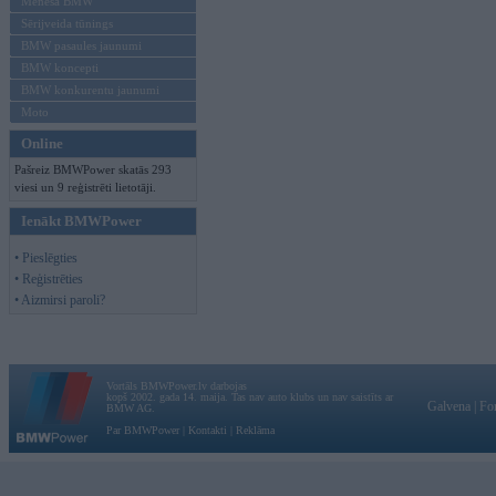
Mēneša BMW
Sērijveida tūnings
BMW pasaules jaunumi
BMW koncepti
BMW konkurentu jaunumi
Moto
Online
Pašreiz BMWPower skatās 293
viesi un 9 reģistrēti lietotāji.
Ienākt BMWPower
• Pieslēgties
• Reģistrēties
• Aizmirsi paroli?
Vortāls BMWPower.lv darbojas
kopš 2002. gada 14. maija. Tas nav auto klubs un nav saistīts ar
Galvena
|
Fo
BMW AG.
Par BMWPower
|
Kontakti
|
Reklāma