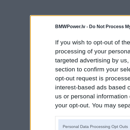
BMWPower.lv -
Do Not Process My
If you wish to opt-out of the
processing of your personal
targeted advertising by us
section to confirm your sel
opt-out request is proces
interest-based ads based o
us or personal information d
your opt-out. You may separ
disclosure of your personal
IAB’s list of downstream pa
Personal Data Processing Opt Outs