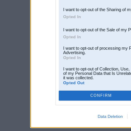
also be disclosed by us to 
I want to opt-out of the Sharing of 
Downstream Participants
th
Opted In
third parties.
I want to opt-out of the Sale of my 
Opted In
I want to opt-out of processing my 
Advertising.
Opted In
I want to opt-out of Collection, Use
of my Personal Data that Is Unrelat
it was collected.
Opted Out
CONFIRM
Data Deletion