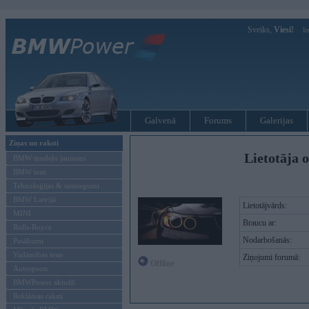
Sveiks,
Viesi!
Ie
Galvenā
Forums
Galerijas
Ziņas un raksti
Lietotāja 
BMW modeļu jaunumi
BMW testi
Tehnoloģijas & sasniegumi
BMW Latvijā
Lietotājvārds:
MINI
Braucu ar:
Rolls-Royce
Nodarbošanās:
Pasākumi
Vadāmības tests
Ziņojumi forumā:
Offline
Autosports
BMWPower aktuāli
Reklāmas raksti