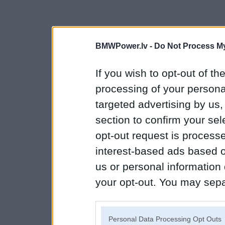
BMWPower.lv -
Do Not Process My
If you wish to opt-out of the
processing of your personal
targeted advertising by us
section to confirm your sel
opt-out request is proces
interest-based ads based o
us or personal information d
your opt-out. You may separ
disclosure of your personal
IAB’s list of downstream pa
Personal Data Processing Opt Outs