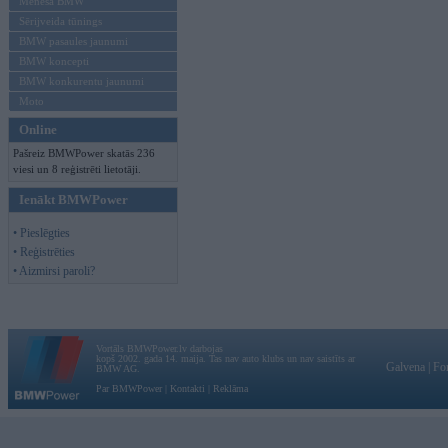
Mēneša BMW
Sērijveida tūnings
BMW pasaules jaunumi
BMW koncepti
BMW konkurentu jaunumi
Moto
Online
Pašreiz BMWPower skatās 236
viesi un 8 reģistrēti lietotāji.
Ienākt BMWPower
• Pieslēgties
• Reģistrēties
• Aizmirsi paroli?
Vortāls BMWPower.lv darbojas
kopš 2002. gada 14. maija. Tas nav auto klubs un nav saistīts ar
Galvena
|
Fo
BMW AG.
Par BMWPower
|
Kontakti
|
Reklāma