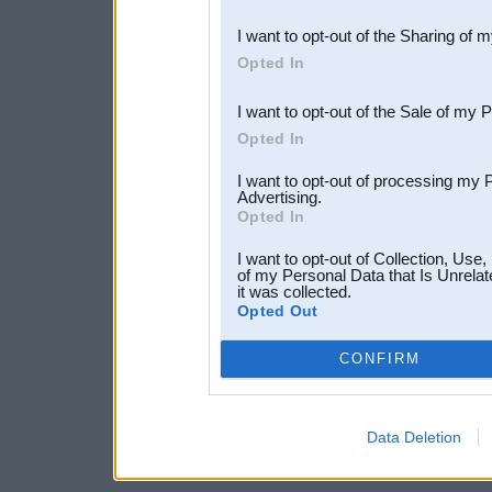
also be disclosed by us to 
I want to opt-out of the Sharing of 
Downstream Participants
th
Opted In
third parties.
I want to opt-out of the Sale of my 
Opted In
I want to opt-out of processing my 
Advertising.
Opted In
I want to opt-out of Collection, Use
of my Personal Data that Is Unrelat
it was collected.
Opted Out
CONFIRM
Data Deletion