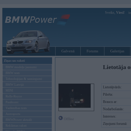
Sveiks,
Viesi!
Ie
Galvenā
Forums
Galerijas
Ziņas un raksti
Lietotāja o
BMW modeļu jaunumi
BMW testi
Tehnoloģijas & sasniegumi
BMW Latvijā
Lietotājvārds:
MINI
Pilsēta:
Rolls-Royce
Braucu ar:
Pasākumi
Vadāmības tests
Nodarbošanās:
Autosports
Intereses:
Offline
BMWPower aktuāli
Ziņojumi forumā:
Reklāmas raksti