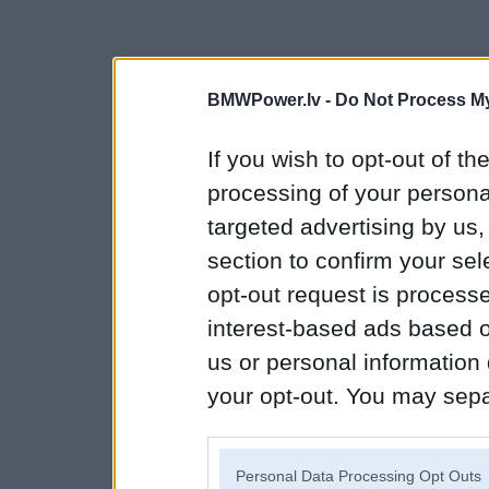
BMWPower.lv -
Do Not Process My
If you wish to opt-out of the
processing of your personal
targeted advertising by us
section to confirm your sel
opt-out request is proces
interest-based ads based o
us or personal information d
your opt-out. You may separ
disclosure of your personal
IAB’s list of downstream pa
Personal Data Processing Opt Outs