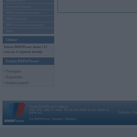
Mēneša BMW
Sērijveida tūnings
BMW pasaules jaunumi
BMW koncepti
BMW konkurentu jaunumi
Moto
Online
Pašreiz BMWPower skatās 111
viesi un 4 reģistrēti lietotāji.
Ienākt BMWPower
• Pieslēgties
• Reģistrēties
• Aizmirsi paroli?
Vortāls BMWPower.lv darbojas
kopš 2002. gada 14. maija. Tas nav auto klubs un nav saistīts ar
Galvena
|
Fo
BMW AG.
Par BMWPower
|
Kontakti
|
Reklāma