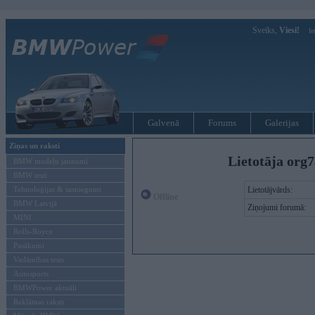
Sveiks,
Viesi!
Ie
Galvenā
Forums
Galerijas
Ziņas un raksti
Lietotāja org7
BMW modeļu jaunumi
BMW testi
Tehnoloģijas & sasniegumi
Lietotājvārds:
Offline
BMW Latvijā
Ziņojumi forumā:
MINI
Rolls-Royce
Pasākumi
Vadāmības tests
Autosports
BMWPower aktuāli
Reklāmas raksti