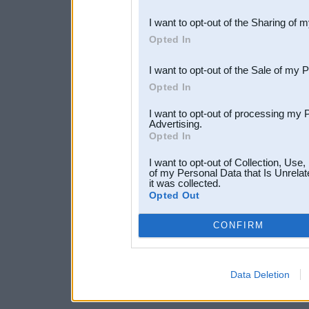
also be disclosed by us to 
I want to opt-out of the Sharing of 
Downstream Participants
th
Opted In
third parties.
I want to opt-out of the Sale of my 
Opted In
I want to opt-out of processing my 
Advertising.
Opted In
I want to opt-out of Collection, Use
of my Personal Data that Is Unrelat
it was collected.
Opted Out
CONFIRM
Data Deletion