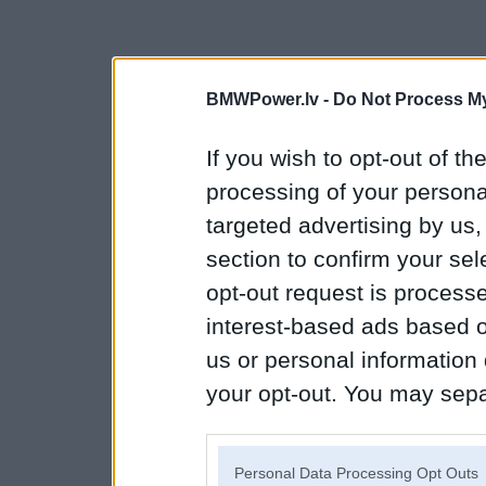
BMWPower.lv -
Do Not Process My
If you wish to opt-out of the
processing of your personal
targeted advertising by us
section to confirm your sel
opt-out request is proces
interest-based ads based o
us or personal information d
your opt-out. You may separ
disclosure of your personal
IAB’s list of downstream pa
Personal Data Processing Opt Outs