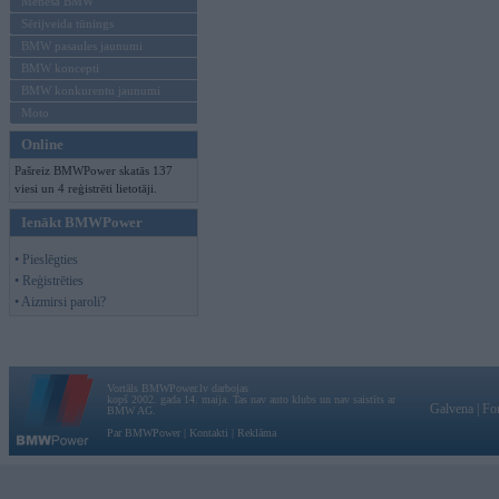
Mēneša BMW
Sērijveida tūnings
BMW pasaules jaunumi
BMW koncepti
BMW konkurentu jaunumi
Moto
Online
Pašreiz BMWPower skatās 137
viesi un 4 reģistrēti lietotāji.
Ienākt BMWPower
• Pieslēgties
• Reģistrēties
• Aizmirsi paroli?
Vortāls BMWPower.lv darbojas
kopš 2002. gada 14. maija. Tas nav auto klubs un nav saistīts ar
Galvena
|
Fo
BMW AG.
Par BMWPower
|
Kontakti
|
Reklāma