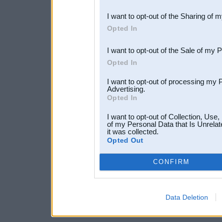
also be disclosed by us to 
I want to opt-out of the Sharing of 
Downstream Participants
th
Opted In
third parties.
I want to opt-out of the Sale of my 
Opted In
I want to opt-out of processing my 
Advertising.
Opted In
I want to opt-out of Collection, Use
of my Personal Data that Is Unrelat
it was collected.
Opted Out
CONFIRM
Data Deletion