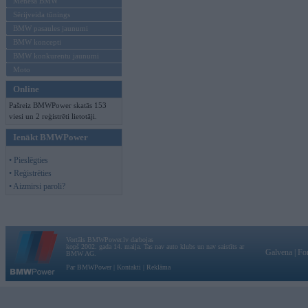
Mēneša BMW
Sērijveida tūnings
BMW pasaules jaunumi
BMW koncepti
BMW konkurentu jaunumi
Moto
Online
Pašreiz BMWPower skatās 153
viesi un 2 reģistrēti lietotāji.
Ienākt BMWPower
• Pieslēgties
• Reģistrēties
• Aizmirsi paroli?
Vortāls BMWPower.lv darbojas
kopš 2002. gada 14. maija. Tas nav auto klubs un nav saistīts ar
Galvena
|
Fo
BMW AG.
Par BMWPower
|
Kontakti
|
Reklāma