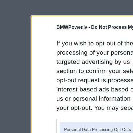
BMWPower.lv -
Do Not Process My
If you wish to opt-out of the
processing of your personal
targeted advertising by us
section to confirm your sel
opt-out request is proces
interest-based ads based o
us or personal information d
your opt-out. You may separ
disclosure of your personal
IAB’s list of downstream pa
Personal Data Processing Opt Outs