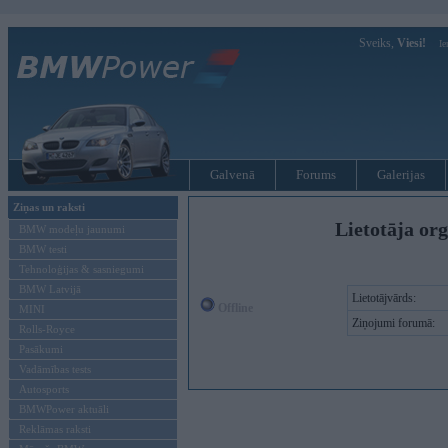
Sveiks,
Viesi!
Ie
Galvenā
Forums
Galerijas
Ziņas un raksti
Lietotāja or
BMW modeļu jaunumi
BMW testi
Tehnoloģijas & sasniegumi
BMW Latvijā
Lietotājvārds:
Offline
MINI
Ziņojumi forumā:
Rolls-Royce
Pasākumi
Vadāmības tests
Autosports
BMWPower aktuāli
Reklāmas raksti