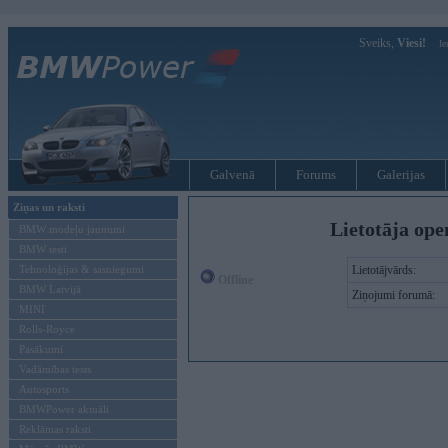
Sveiks,
Viesi!
Ie
Galvenā
Forums
Galerijas
Ziņas un raksti
Lietotāja ope
BMW modeļu jaunumi
BMW testi
Tehnoloģijas & sasniegumi
Lietotājvārds:
Offline
BMW Latvijā
Ziņojumi forumā:
MINI
Rolls-Royce
Pasākumi
Vadāmības tests
Autosports
BMWPower aktuāli
Reklāmas raksti