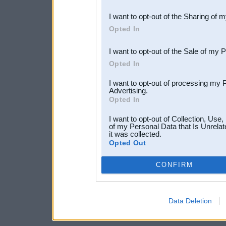
also be disclosed by us to 
I want to opt-out of the Sharing of 
Downstream Participants
th
Opted In
third parties.
I want to opt-out of the Sale of my 
Opted In
I want to opt-out of processing my 
Advertising.
Opted In
I want to opt-out of Collection, Use
of my Personal Data that Is Unrelat
it was collected.
Opted Out
CONFIRM
Data Deletion