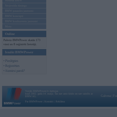
Mēneša BMW
Sērijveida tūnings
BMW pasaules jaunumi
BMW koncepti
BMW konkurentu jaunumi
Moto
Online
Pašreiz BMWPower skatās 173
viesi un 8 reģistrēti lietotāji.
Ienākt BMWPower
• Pieslēgties
• Reģistrēties
• Aizmirsi paroli?
Vortāls BMWPower.lv darbojas
kopš 2002. gada 14. maija. Tas nav auto klubs un nav saistīts ar
Galvena
|
Fo
BMW AG.
Par BMWPower
|
Kontakti
|
Reklāma