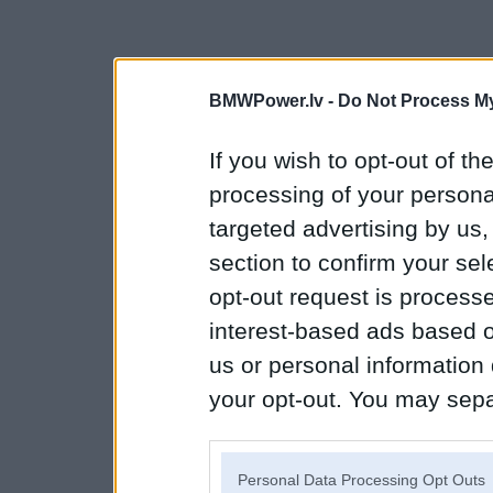
BMWPower.lv -
Do Not Process My
If you wish to opt-out of the
processing of your personal
targeted advertising by us
section to confirm your sel
opt-out request is proces
interest-based ads based o
us or personal information d
your opt-out. You may separ
disclosure of your personal
IAB’s list of downstream pa
Personal Data Processing Opt Outs