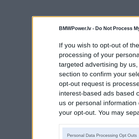
BMWPower.lv -
Do Not Process My
If you wish to opt-out of the
processing of your personal
targeted advertising by us
section to confirm your sel
opt-out request is proces
interest-based ads based o
us or personal information d
your opt-out. You may separ
disclosure of your personal
IAB’s list of downstream pa
Personal Data Processing Opt Outs