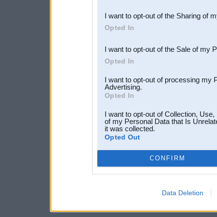
also be disclosed by us to 
I want to opt-out of the Sharing of 
Downstream Participants
th
Opted In
third parties.
I want to opt-out of the Sale of my 
Opted In
I want to opt-out of processing my 
Advertising.
Opted In
I want to opt-out of Collection, Use
of my Personal Data that Is Unrelat
it was collected.
Opted Out
CONFIRM
Data Deletion