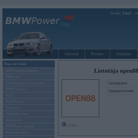
Sveiks,
Viesi!
Ie
Galvenā
Forums
Galerijas
Ziņas un raksti
Lietotāja open8
BMW modeļu jaunumi
BMW testi
Tehnoloģijas & sasniegumi
Lietotājvārds:
BMW Latvijā
Ziņojumi forumā:
MINI
Rolls-Royce
Pasākumi
Vadāmības tests
Autosports
Offline
BMWPower aktuāli
Reklāmas raksti