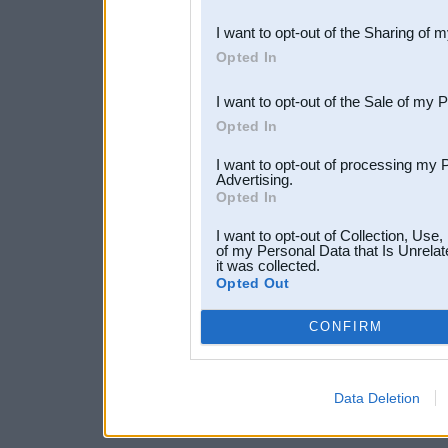
also be disclosed by us to 
I want to opt-out of the Sharing of 
Downstream Participants
th
Opted In
third parties.
I want to opt-out of the Sale of my 
Opted In
I want to opt-out of processing my 
Advertising.
Opted In
I want to opt-out of Collection, Use
of my Personal Data that Is Unrelat
it was collected.
Opted Out
CONFIRM
Data Deletion