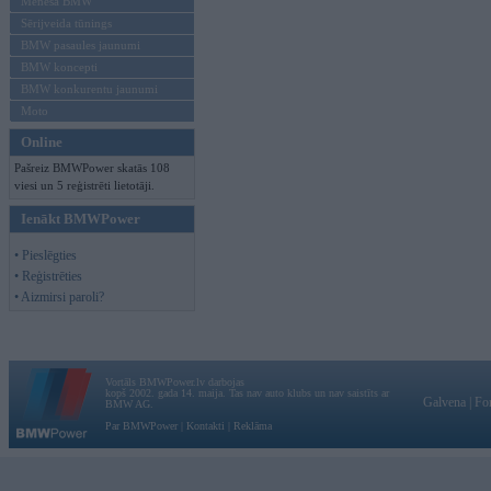
Mēneša BMW
Sērijveida tūnings
BMW pasaules jaunumi
BMW koncepti
BMW konkurentu jaunumi
Moto
Online
Pašreiz BMWPower skatās 108
viesi un 5 reģistrēti lietotāji.
Ienākt BMWPower
• Pieslēgties
• Reģistrēties
• Aizmirsi paroli?
Vortāls BMWPower.lv darbojas
kopš 2002. gada 14. maija. Tas nav auto klubs un nav saistīts ar
Galvena
|
Fo
BMW AG.
Par BMWPower
|
Kontakti
|
Reklāma