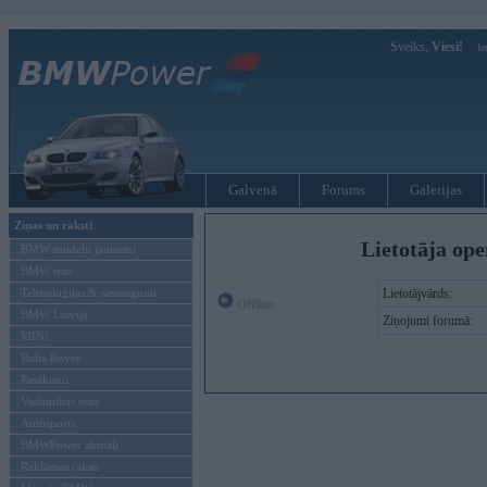
Sveiks,
Viesi!
Ie
Galvenā
Forums
Galerijas
Ziņas un raksti
Lietotāja op
BMW modeļu jaunumi
BMW testi
Tehnoloģijas & sasniegumi
Lietotājvārds:
Offline
BMW Latvijā
Ziņojumi forumā:
MINI
Rolls-Royce
Pasākumi
Vadāmības tests
Autosports
BMWPower aktuāli
Reklāmas raksti