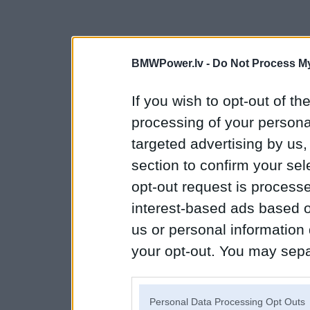
BMWPower.lv -
Do Not Process My
If you wish to opt-out of the
processing of your personal
targeted advertising by us
section to confirm your sel
opt-out request is proces
interest-based ads based o
us or personal information d
your opt-out. You may separ
disclosure of your personal
IAB’s list of downstream pa
Personal Data Processing Opt Outs