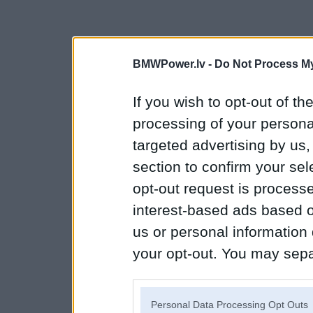
BMWPower.lv -
Do Not Process My
If you wish to opt-out of the
processing of your personal
targeted advertising by us
section to confirm your sel
opt-out request is proces
interest-based ads based o
us or personal information d
your opt-out. You may separ
disclosure of your personal
IAB’s list of downstream pa
Personal Data Processing Opt Outs