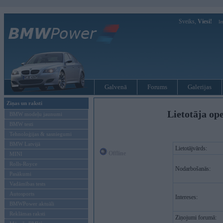
Sveiks,
Viesi!
Ie
Galvenā
Forums
Galerijas
Ziņas un raksti
Lietotāja op
BMW modeļu jaunumi
BMW testi
Tehnoloģijas & sasniegumi
BMW Latvijā
Lietotājvārds:
Offline
MINI
Rolls-Royce
Nodarbošanās:
Pasākumi
Vadāmības tests
Autosports
Intereses:
BMWPower aktuāli
Reklāmas raksti
Ziņojumi forumā: