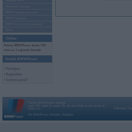
Mēneša BMW
Sērijveida tūnings
BMW pasaules jaunumi
BMW koncepti
BMW konkurentu jaunumi
Moto
Online
Pašreiz BMWPower skatās 180
viesi un 3 reģistrēti lietotāji.
Ienākt BMWPower
• Pieslēgties
• Reģistrēties
• Aizmirsi paroli?
Vortāls BMWPower.lv darbojas
kopš 2002. gada 14. maija. Tas nav auto klubs un nav saistīts ar
Galvena
|
Fo
BMW AG.
Par BMWPower
|
Kontakti
|
Reklāma