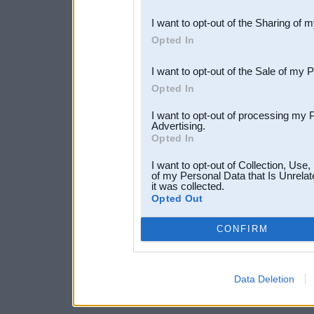
also be disclosed by us to 
I want to opt-out of the Sharing of 
Downstream Participants
th
Opted In
third parties.
I want to opt-out of the Sale of my 
Opted In
I want to opt-out of processing my 
Advertising.
Opted In
I want to opt-out of Collection, Use
of my Personal Data that Is Unrelat
it was collected.
Opted Out
CONFIRM
Data Deletion