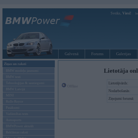
Sveiks,
Viesi!
Ie
Galvenā
Forums
Galerijas
Ziņas un raksti
Lietotāja onl
BMW modeļu jaunumi
BMW testi
Tehnoloģijas & sasniegumi
Lietotājvārds:
Offline
BMW Latvijā
Nodarbošanās:
MINI
Ziņojumi forumā:
Rolls-Royce
Pasākumi
Vadāmības tests
Autosports
BMWPower aktuāli
Reklāmas raksti