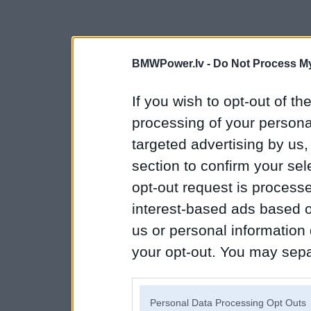
BMWPower.lv -
Do Not Process My
If you wish to opt-out of the
processing of your personal
targeted advertising by us
section to confirm your sel
opt-out request is proces
interest-based ads based o
us or personal information d
your opt-out. You may separ
disclosure of your personal
IAB’s list of downstream pa
Personal Data Processing Opt Outs