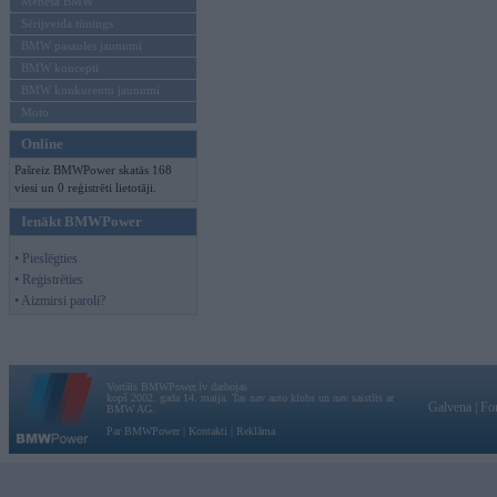
Mēneša BMW
Sērijveida tūnings
BMW pasaules jaunumi
BMW koncepti
BMW konkurentu jaunumi
Moto
Online
Pašreiz BMWPower skatās 168
viesi un 0 reģistrēti lietotāji.
Ienākt BMWPower
• Pieslēgties
• Reģistrēties
• Aizmirsi paroli?
Vortāls BMWPower.lv darbojas
kopš 2002. gada 14. maija. Tas nav auto klubs un nav saistīts ar
Galvena
|
Fo
BMW AG.
Par BMWPower
|
Kontakti
|
Reklāma