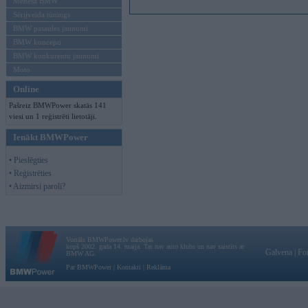
Mēneša BMW
Sērijveida tūnings
BMW pasaules jaunumi
BMW koncepti
BMW konkurentu jaunumi
Moto
Online
Pašreiz BMWPower skatās 141
viesi un 1 reģistrēti lietotāji.
Ienākt BMWPower
• Pieslēgties
• Reģistrēties
• Aizmirsi paroli?
Vortāls BMWPower.lv darbojas
kopš 2002. gada 14. maija. Tas nav auto klubs un nav saistīts ar
Galvena
|
Fo
BMW AG.
Par BMWPower
|
Kontakti
|
Reklāma