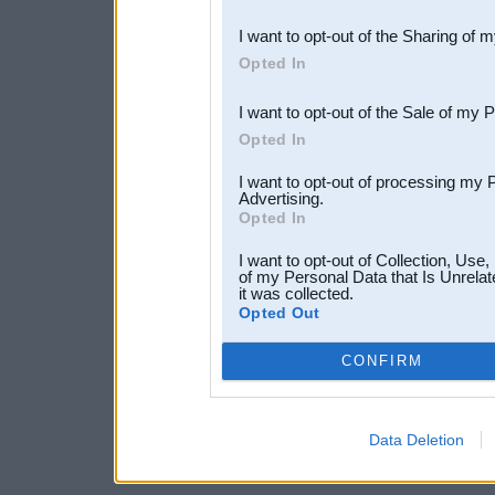
also be disclosed by us to 
I want to opt-out of the Sharing of 
Downstream Participants
th
Opted In
third parties.
I want to opt-out of the Sale of my 
Opted In
I want to opt-out of processing my 
Advertising.
Opted In
I want to opt-out of Collection, Use
of my Personal Data that Is Unrelat
it was collected.
Opted Out
CONFIRM
Data Deletion