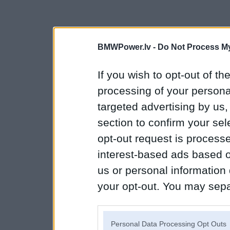
BMWPower.lv -
Do Not Process My
If you wish to opt-out of the
processing of your personal
targeted advertising by us
section to confirm your sel
opt-out request is proces
interest-based ads based o
us or personal information d
your opt-out. You may separ
disclosure of your personal
IAB’s list of downstream pa
Personal Data Processing Opt Outs