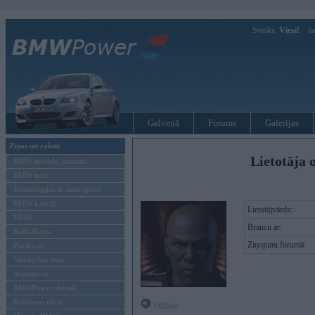
Sveiks,
Viesi!
Ie
Galvenā
Forums
Galerijas
Ziņas un raksti
Lietotāja 
BMW modeļu jaunumi
BMW testi
Tehnoloģijas & sasniegumi
BMW Latvijā
Lietotājvārds:
MINI
Braucu ar:
Rolls-Royce
Ziņojumi forumā:
Pasākumi
Vadāmības tests
Autosports
BMWPower aktuāli
Reklāmas raksti
Offline