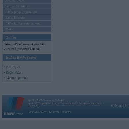
Mēneša BMW
Sērijveida tūnings
BMW pasaules jaunumi
BMW koncepti
BMW konkurentu jaunumi
Moto
Online
Pašreiz BMWPower skatās 136
viesi un 8 reģistrēti lietotāji.
Ienākt BMWPower
• Pieslēgties
• Reģistrēties
• Aizmirsi paroli?
Vortāls BMWPower.lv darbojas
kopš 2002. gada 14. maija. Tas nav auto klubs un nav saistīts ar
Galvena
|
Fo
BMW AG.
Par BMWPower
|
Kontakti
|
Reklāma