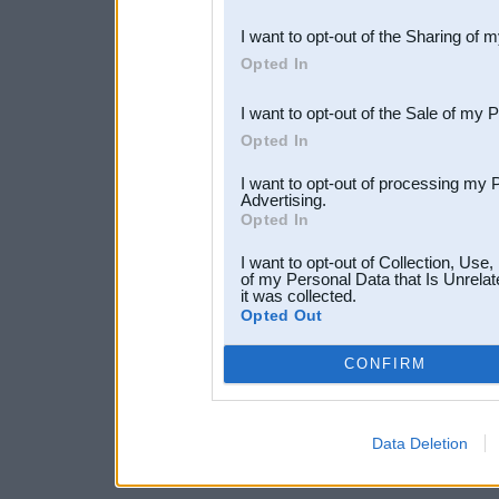
also be disclosed by us to 
I want to opt-out of the Sharing of 
Downstream Participants
th
Opted In
third parties.
I want to opt-out of the Sale of my 
Opted In
I want to opt-out of processing my 
Advertising.
Opted In
I want to opt-out of Collection, Use
of my Personal Data that Is Unrelat
it was collected.
Opted Out
CONFIRM
Data Deletion