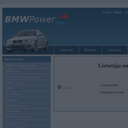
Sveiks,
Viesi!
Ie
Galvenā
Forums
Galerijas
Ziņas un raksti
Lietotāja on
BMW modeļu jaunumi
BMW testi
Tehnoloģijas & sasniegumi
BMW Latvijā
Lietotājvārds:
Offline
MINI
Ziņojumi forumā:
Rolls-Royce
Pasākumi
Vadāmības tests
Autosports
BMWPower aktuāli
Reklāmas raksti