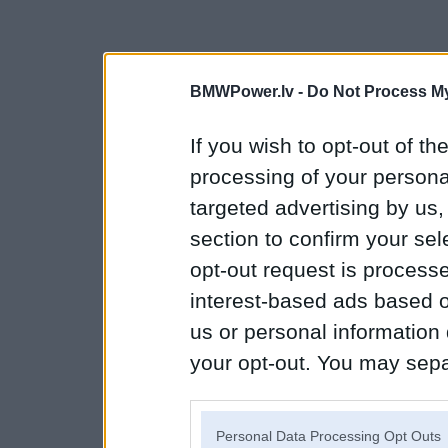
BMWPower.lv -
Do Not Process My
If you wish to opt-out of the
processing of your personal
targeted advertising by us
section to confirm your sel
opt-out request is proces
interest-based ads based o
us or personal information d
your opt-out. You may separ
disclosure of your personal
IAB’s list of downstream pa
Personal Data Processing Opt Outs