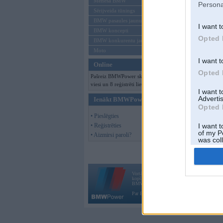
Mēneša BMW
Persona
Sērijveida tūnings
BMW pasaules jaunumi
I want t
BMW koncepti
Opted 
BMW konkurentu jaunumi
Moto
I want t
Online
Opted 
Pašreiz BMWPower skatās 109
viesi un 8 reģistrēti lietotāji.
I want 
Advertis
Ienākt BMWPower
Opted 
• Pieslēgties
• Reģistrēties
I want t
of my P
• Aizmirsi paroli?
was col
Opted 
Vortāls BMWPower.lv darbojas
kopš 2002. gada 14. maija. Tas nav auto klubs
BMW AG.
Par BMWPower
|
Kontakti
|
Reklāma