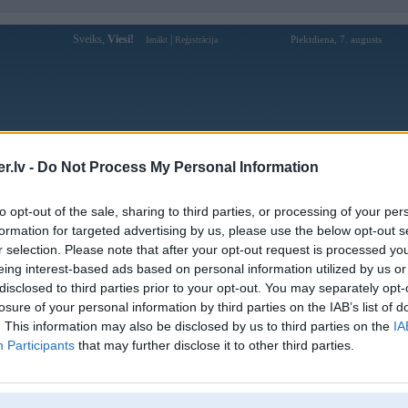
Sveiks,
Viesi!
|
Piektdiena, 7. augusts
Ienākt
Reģistrācija
Forums
Galerijas
Reģistrācija
Lietotāji
Meklētājs
.lv -
Do Not Process My Personal Information
Lietotāja okvipid profils
to opt-out of the sale, sharing to third parties, or processing of your per
formation for targeted advertising by us, please use the below opt-out s
Lietotājvārds:
okvipid
r selection. Please note that after your opt-out request is processed y
eing interest-based ads based on personal information utilized by us or
Ziņojumi forumā:
0
disclosed to third parties prior to your opt-out. You may separately opt-
Pēdējie ziņojumi forumā
[
]
losure of your personal information by third parties on the IAB’s list of
. This information may also be disclosed by us to third parties on the
IA
Participants
that may further disclose it to other third parties.