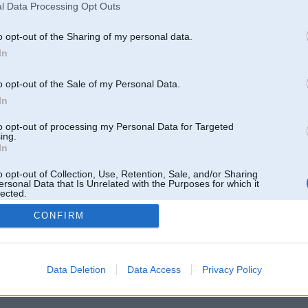
l Data Processing Opt Outs
o opt-out of the Sharing of my personal data.
In
o opt-out of the Sale of my Personal Data.
In
to opt-out of processing my Personal Data for Targeted
ing.
In
o opt-out of Collection, Use, Retention, Sale, and/or Sharing
ersonal Data that Is Unrelated with the Purposes for which it
lected.
Out
CONFIRM
 un nav saistīts ar
Galvena
|
Forums
|
Galerijas
|
Reģistrācija
|
Lietotaāji
|
Meklētājs
|
Reklā
Data Deletion
Data Access
Privacy Policy