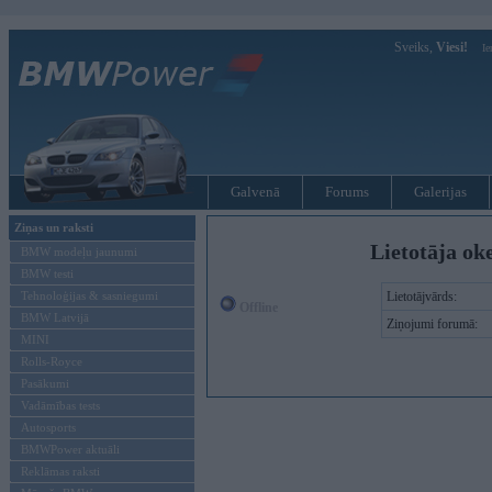
Sveiks,
Viesi!
Ie
Galvenā
Forums
Galerijas
Ziņas un raksti
Lietotāja ok
BMW modeļu jaunumi
BMW testi
Tehnoloģijas & sasniegumi
Lietotājvārds:
Offline
BMW Latvijā
Ziņojumi forumā:
MINI
Rolls-Royce
Pasākumi
Vadāmības tests
Autosports
BMWPower aktuāli
Reklāmas raksti