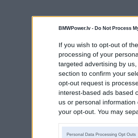
BMWPower.lv -
Do Not Process My
If you wish to opt-out of the
processing of your personal
targeted advertising by us
section to confirm your sel
opt-out request is proces
interest-based ads based o
us or personal information d
your opt-out. You may separ
disclosure of your personal
IAB’s list of downstream pa
Personal Data Processing Opt Outs