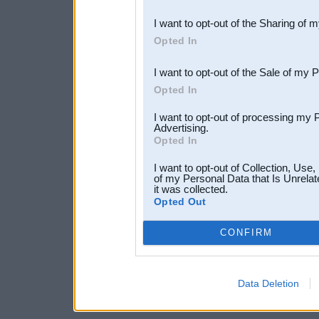
also be disclosed by us to 
I want to opt-out of the Sharing of 
Downstream Participants
th
Opted In
third parties.
I want to opt-out of the Sale of my 
Opted In
I want to opt-out of processing my 
Advertising.
Opted In
I want to opt-out of Collection, Use
of my Personal Data that Is Unrelat
it was collected.
Opted Out
CONFIRM
Data Deletion