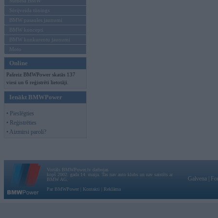
Mēneša BMW
Sērijveida tūnings
BMW pasaules jaunumi
BMW koncepti
BMW konkurentu jaunumi
Moto
Online
Pašreiz BMWPower skatās 137
viesi un 6 reģistrēti lietotāji.
Ienākt BMWPower
• Pieslēgties
• Reģistrēties
• Aizmirsi paroli?
Vortāls BMWPower.lv darbojas
kopš 2002. gada 14. maija. Tas nav auto klubs un nav saistīts ar
Galvena
|
Fo
BMW AG.
Par BMWPower
|
Kontakti
|
Reklāma