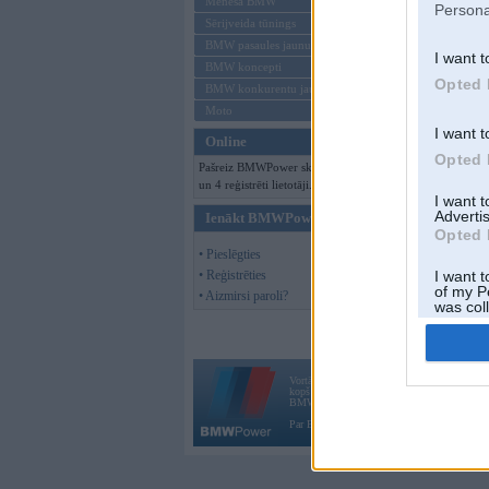
Mēneša BMW
Persona
Sērijveida tūnings
BMW pasaules jaunumi
I want t
BMW koncepti
Opted 
BMW konkurentu jaunumi
Moto
I want t
Online
Opted 
Pašreiz BMWPower skatās 88 viesi
un 4 reģistrēti lietotāji.
I want 
Advertis
Ienākt BMWPower
Opted 
• Pieslēgties
• Reģistrēties
I want t
of my P
• Aizmirsi paroli?
was col
Opted 
Vortāls BMWPower.lv darbojas
kopš 2002. gada 14. maija. Tas nav auto klubs
BMW AG.
Par BMWPower
|
Kontakti
|
Reklāma