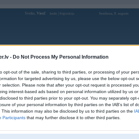
Sveiks,
Viesi!
|
Sestdiena, 8. augusts
Ienākt
Reģistrācija
Forums
Galerijas
Reģistrācija
Lietotāji
Meklētājs
.lv -
Do Not Process My Personal Information
Lietotāja ok9iorg profils
to opt-out of the sale, sharing to third parties, or processing of your per
formation for targeted advertising by us, please use the below opt-out s
Lietotājvārds:
ok9iorg
r selection. Please note that after your opt-out request is processed y
eing interest-based ads based on personal information utilized by us or
Ziņojumi forumā:
0
disclosed to third parties prior to your opt-out. You may separately opt-
Pēdējie ziņojumi forumā
[
]
losure of your personal information by third parties on the IAB’s list of
. This information may also be disclosed by us to third parties on the
IA
Participants
that may further disclose it to other third parties.