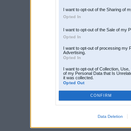
also be disclosed by us to 
I want to opt-out of the Sharing of 
Downstream Participants
th
Opted In
third parties.
I want to opt-out of the Sale of my 
Opted In
I want to opt-out of processing my 
Advertising.
Opted In
I want to opt-out of Collection, Use
of my Personal Data that Is Unrelat
it was collected.
Opted Out
CONFIRM
Data Deletion