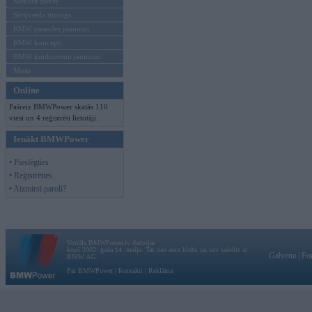
Mēneša BMW
Sērijveida tūnings
BMW pasaules jaunumi
BMW koncepti
BMW konkurentu jaunumi
Moto
Online
Pašreiz BMWPower skatās 110
viesi un 4 reģistrēti lietotāji.
Ienākt BMWPower
• Pieslēgties
• Reģistrēties
• Aizmirsi paroli?
Vortāls BMWPower.lv darbojas
kopš 2002. gada 14. maija. Tas nav auto klubs un nav saistīts ar
Galvena
|
Fo
BMW AG.
Par BMWPower
|
Kontakti
|
Reklāma