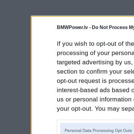
BMWPower.lv -
Do Not Process My
If you wish to opt-out of the
processing of your personal
targeted advertising by us
section to confirm your sel
opt-out request is proces
interest-based ads based o
us or personal information d
your opt-out. You may separ
disclosure of your personal
IAB’s list of downstream pa
Personal Data Processing Opt Outs