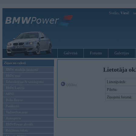
Sveiks,
Viesi!
Ie
Galvenā
Forums
Galerijas
Ziņas un raksti
Lietotāja ok
BMW modeļu jaunumi
BMW testi
Tehnoloģijas & sasniegumi
Lietotājvārds:
Offline
BMW Latvijā
Pilsēta:
MINI
Ziņojumi forumā:
Rolls-Royce
Pasākumi
Vadāmības tests
Autosports
BMWPower aktuāli
Reklāmas raksti