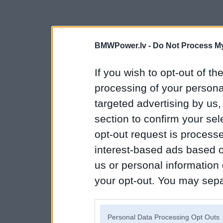
BMWPower.lv -
Do Not Process My
If you wish to opt-out of the
processing of your personal
targeted advertising by us
section to confirm your sel
opt-out request is proces
interest-based ads based o
us or personal information d
your opt-out. You may separ
disclosure of your personal
IAB’s list of downstream pa
Personal Data Processing Opt Outs