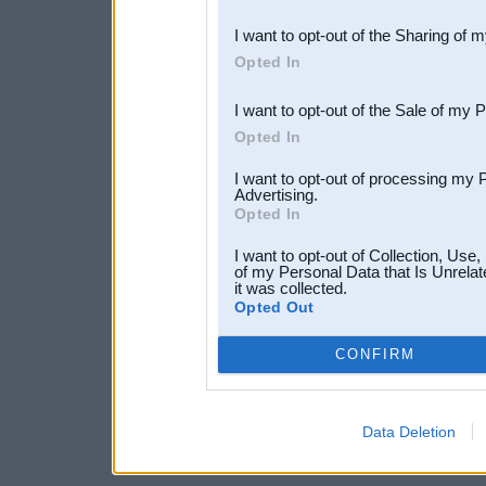
also be disclosed by us to 
I want to opt-out of the Sharing of 
Downstream Participants
th
Opted In
third parties.
I want to opt-out of the Sale of my 
Opted In
I want to opt-out of processing my 
Advertising.
Opted In
I want to opt-out of Collection, Use
of my Personal Data that Is Unrelat
it was collected.
Opted Out
CONFIRM
Data Deletion