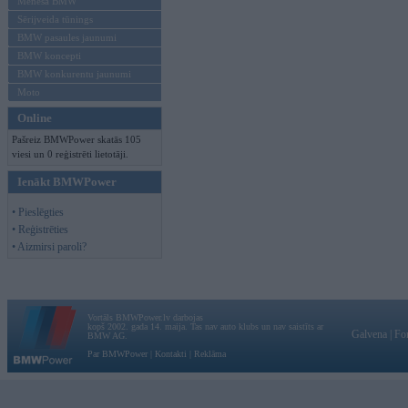
Mēneša BMW
Sērijveida tūnings
BMW pasaules jaunumi
BMW koncepti
BMW konkurentu jaunumi
Moto
Online
Pašreiz BMWPower skatās 105
viesi un 0 reģistrēti lietotāji.
Ienākt BMWPower
• Pieslēgties
• Reģistrēties
• Aizmirsi paroli?
Vortāls BMWPower.lv darbojas
kopš 2002. gada 14. maija. Tas nav auto klubs un nav saistīts ar
Galvena
|
Fo
BMW AG.
Par BMWPower
|
Kontakti
|
Reklāma