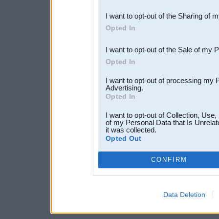
also be disclosed by us to 
I want to opt-out of the Sharing of 
Downstream Participants
th
Opted In
third parties.
I want to opt-out of the Sale of my 
Opted In
I want to opt-out of processing my 
Advertising.
Opted In
I want to opt-out of Collection, Use
of my Personal Data that Is Unrelat
it was collected.
Opted Out
CONFIRM
Data Deletion