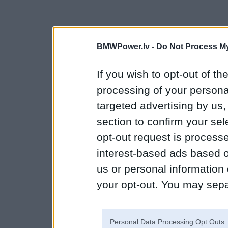
BMWPower.lv -
Do Not Process My
If you wish to opt-out of the
processing of your personal
targeted advertising by us
section to confirm your sel
opt-out request is proces
interest-based ads based o
us or personal information d
your opt-out. You may separ
disclosure of your personal
IAB’s list of downstream pa
Personal Data Processing Opt Outs