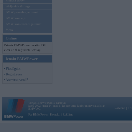
Mēneša BMW
Sērijveida tūnings
BMW pasaules jaunumi
BMW koncepti
BMW konkurentu jaunumi
Moto
Online
Pašreiz BMWPower skatās 130
viesi un 0 reģistrēti lietotāji.
Ienākt BMWPower
• Pieslēgties
• Reģistrēties
• Aizmirsi paroli?
Vortāls BMWPower.lv darbojas
kopš 2002. gada 14. maija. Tas nav auto klubs un nav saistīts ar
Galvena
|
Fo
BMW AG.
Par BMWPower
|
Kontakti
|
Reklāma