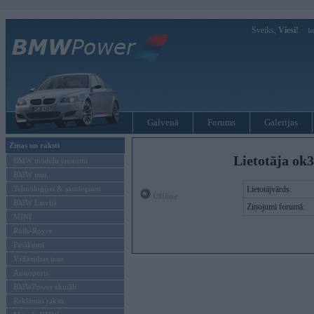
Sveiks,
Viesi!
Ie
Galvenā
Forums
Galerijas
Ziņas un raksti
Lietotāja ok
BMW modeļu jaunumi
BMW testi
Tehnoloģijas & sasniegumi
Lietotājvārds:
Offline
BMW Latvijā
Ziņojumi forumā:
MINI
Rolls-Royce
Pasākumi
Vadāmības tests
Autosports
BMWPower aktuāli
Reklāmas raksti