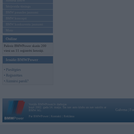
Mēneša BMW
Sērijveida tūnings
BMW pasaules jaunumi
BMW koncepti
BMW konkurentu jaunumi
Moto
Online
Pašreiz BMWPower skatās 200
viesi un 11 reģistrēti lietotāji.
Ienākt BMWPower
• Pieslēgties
• Reģistrēties
• Aizmirsi paroli?
Vortāls BMWPower.lv darbojas
kopš 2002. gada 14. maija. Tas nav auto klubs un nav saistīts ar
Galvena
|
Fo
BMW AG.
Par BMWPower
|
Kontakti
|
Reklāma