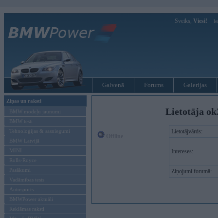
Sveiks,
Viesi!
Ie
Galvenā
Forums
Galerijas
Ziņas un raksti
Lietotāja ok
BMW modeļu jaunumi
BMW testi
Tehnoloģijas & sasniegumi
Lietotājvārds:
Offline
BMW Latvijā
MINI
Intereses:
Rolls-Royce
Pasākumi
Ziņojumi forumā:
Vadāmības tests
Autosports
BMWPower aktuāli
Reklāmas raksti