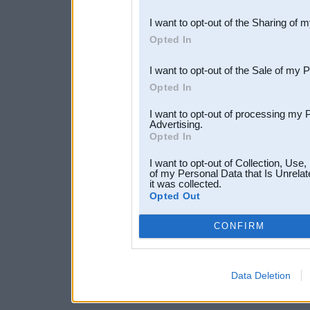
also be disclosed by us to 
I want to opt-out of the Sharing of 
Downstream Participants
th
Opted In
third parties.
I want to opt-out of the Sale of my 
Opted In
I want to opt-out of processing my 
Advertising.
Opted In
I want to opt-out of Collection, Use
of my Personal Data that Is Unrelat
it was collected.
Opted Out
CONFIRM
Data Deletion