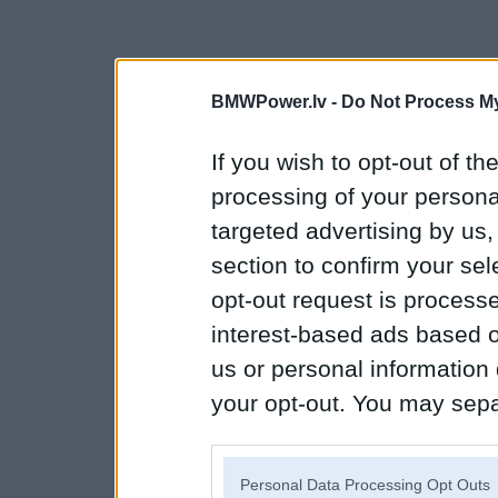
BMWPower.lv -
Do Not Process My
If you wish to opt-out of the
processing of your personal
targeted advertising by us
section to confirm your sel
opt-out request is proces
interest-based ads based o
us or personal information d
your opt-out. You may separ
disclosure of your personal
IAB’s list of downstream pa
Personal Data Processing Opt Outs