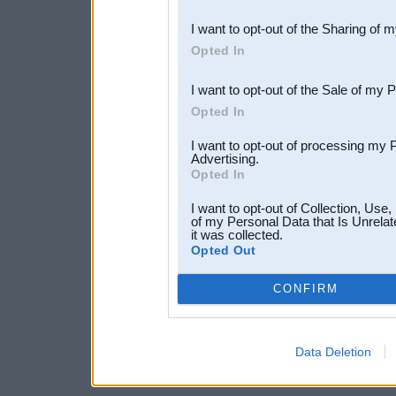
also be disclosed by us to 
I want to opt-out of the Sharing of 
Downstream Participants
th
Opted In
third parties.
I want to opt-out of the Sale of my 
Opted In
I want to opt-out of processing my 
Advertising.
Opted In
I want to opt-out of Collection, Use
of my Personal Data that Is Unrelat
it was collected.
Opted Out
CONFIRM
Data Deletion