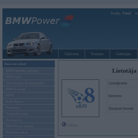
Sveiks,
Viesi!
Ie
Galvenā
Forums
Galerijas
Ziņas un raksti
Lietotāja 
BMW modeļu jaunumi
BMW testi
Tehnoloģijas & sasniegumi
Lietotājvārds:
BMW Latvijā
MINI
Intereses:
Rolls-Royce
Pasākumi
Ziņojumi forumā:
Vadāmības tests
Autosports
Offline
BMWPower aktuāli
Reklāmas raksti