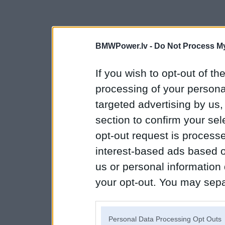
BMWPower.lv -
Do Not Process My
If you wish to opt-out of the
processing of your personal
targeted advertising by us
section to confirm your sel
opt-out request is proces
interest-based ads based o
us or personal information d
your opt-out. You may separ
disclosure of your personal
IAB’s list of downstream pa
Personal Data Processing Opt Outs