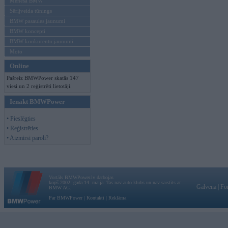
Mēneša BMW
Sērijveida tūnings
BMW pasaules jaunumi
BMW koncepti
BMW konkurentu jaunumi
Moto
Online
Pašreiz BMWPower skatās 147
viesi un 2 reģistrēti lietotāji.
Ienākt BMWPower
• Pieslēgties
• Reģistrēties
• Aizmirsi paroli?
Vortāls BMWPower.lv darbojas
kopš 2002. gada 14. maija. Tas nav auto klubs un nav saistīts ar
Galvena
|
Fo
BMW AG.
Par BMWPower
|
Kontakti
|
Reklāma