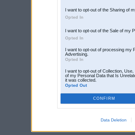
also be disclosed by us to 
I want to opt-out of the Sharing of 
Downstream Participants
th
Opted In
third parties.
I want to opt-out of the Sale of my 
Opted In
I want to opt-out of processing my 
Advertising.
Opted In
I want to opt-out of Collection, Use
of my Personal Data that Is Unrelat
it was collected.
Opted Out
CONFIRM
Data Deletion