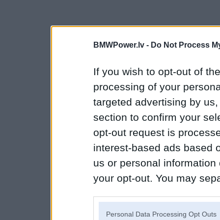
BMWPower.lv -
Do Not Process My
If you wish to opt-out of the
processing of your personal
targeted advertising by us
section to confirm your sel
opt-out request is proces
interest-based ads based o
us or personal information d
your opt-out. You may separ
disclosure of your personal
IAB’s list of downstream pa
Personal Data Processing Opt Outs