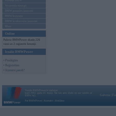
Mēneša BMW
Sērijveida tūnings
BMW pasaules jaunumi
BMW koncepti
BMW konkurentu jaunumi
Moto
Online
Pašreiz BMWPower skatās 226
viesi un 2 reģistrēti lietotāji.
Ienākt BMWPower
• Pieslēgties
• Reģistrēties
• Aizmirsi paroli?
Vortāls BMWPower.lv darbojas
kopš 2002. gada 14. maija. Tas nav auto klubs un nav saistīts ar
Galvena
|
Fo
BMW AG.
Par BMWPower
|
Kontakti
|
Reklāma