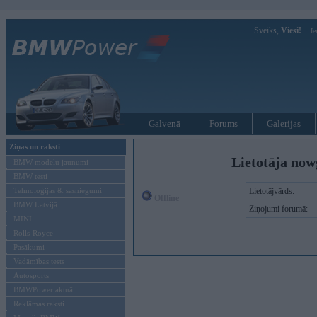
Sveiks,
Viesi!
Ie
Galvenā
Forums
Galerijas
Ziņas un raksti
Lietotāja now
BMW modeļu jaunumi
BMW testi
Tehnoloģijas & sasniegumi
Lietotājvārds:
Offline
BMW Latvijā
Ziņojumi forumā:
MINI
Rolls-Royce
Pasākumi
Vadāmības tests
Autosports
BMWPower aktuāli
Reklāmas raksti