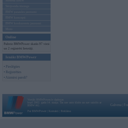
Mēneša BMW
Sērijveida tūnings
BMW pasaules jaunumi
BMW koncepti
BMW konkurentu jaunumi
Moto
Online
Pašreiz BMWPower skatās 97 viesi
un 2 reģistrēti lietotāji.
Ienākt BMWPower
• Pieslēgties
• Reģistrēties
• Aizmirsi paroli?
Vortāls BMWPower.lv darbojas
kopš 2002. gada 14. maija. Tas nav auto klubs un nav saistīts ar
Galvena
|
Fo
BMW AG.
Par BMWPower
|
Kontakti
|
Reklāma