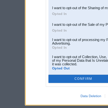
also be disclosed by us to 
I want to opt-out of the Sharing of 
Downstream Participants
th
Opted In
third parties.
I want to opt-out of the Sale of my 
Opted In
I want to opt-out of processing my 
Advertising.
Opted In
I want to opt-out of Collection, Use
of my Personal Data that Is Unrelat
it was collected.
Opted Out
CONFIRM
Data Deletion