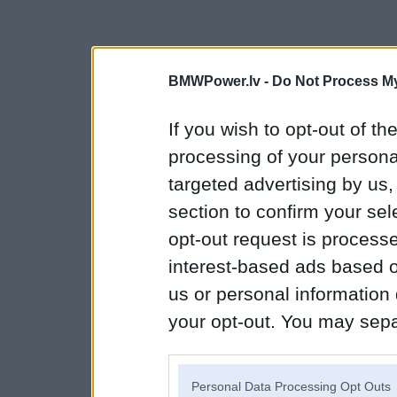
BMWPower.lv -
Do Not Process My
If you wish to opt-out of the
processing of your personal
targeted advertising by us
section to confirm your sel
opt-out request is proces
interest-based ads based o
us or personal information d
your opt-out. You may separ
disclosure of your personal
IAB’s list of downstream pa
Personal Data Processing Opt Outs