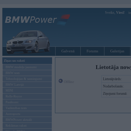
Sveiks,
Viesi!
Ie
Galvenā
Forums
Galerijas
Ziņas un raksti
Lietotāja now
BMW modeļu jaunumi
BMW testi
Tehnoloģijas & sasniegumi
Lietotājvārds:
Offline
BMW Latvijā
Nodarbošanās:
MINI
Ziņojumi forumā:
Rolls-Royce
Pasākumi
Vadāmības tests
Autosports
BMWPower aktuāli
Reklāmas raksti