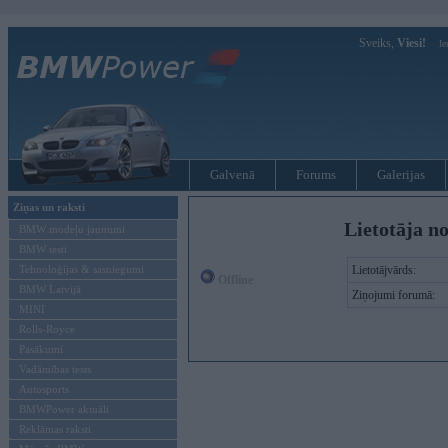
Sveiks,
Viesi!
Ie
Galvenā
Forums
Galerijas
Ziņas un raksti
Lietotāja n
BMW modeļu jaunumi
BMW testi
Tehnoloģijas & sasniegumi
Lietotājvārds:
Offline
BMW Latvijā
Ziņojumi forumā:
MINI
Rolls-Royce
Pasākumi
Vadāmības tests
Autosports
BMWPower aktuāli
Reklāmas raksti