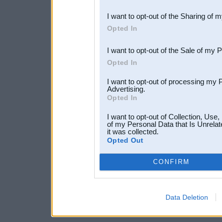
also be disclosed by us to 
I want to opt-out of the Sharing of 
Downstream Participants
th
Opted In
third parties.
I want to opt-out of the Sale of my 
Opted In
I want to opt-out of processing my 
Advertising.
Opted In
I want to opt-out of Collection, Use
of my Personal Data that Is Unrelat
it was collected.
Opted Out
CONFIRM
Data Deletion