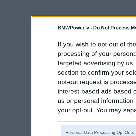
BMWPower.lv -
Do Not Process My
If you wish to opt-out of the
processing of your personal
targeted advertising by us
section to confirm your sel
opt-out request is proces
interest-based ads based o
us or personal information d
your opt-out. You may separ
disclosure of your personal
IAB’s list of downstream pa
Personal Data Processing Opt Outs