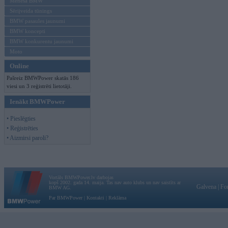
Mēneša BMW
Sērijveida tūnings
BMW pasaules jaunumi
BMW koncepti
BMW konkurentu jaunumi
Moto
Online
Pašreiz BMWPower skatās 186
viesi un 3 reģistrēti lietotāji.
Ienākt BMWPower
• Pieslēgties
• Reģistrēties
• Aizmirsi paroli?
Vortāls BMWPower.lv darbojas
kopš 2002. gada 14. maija. Tas nav auto klubs un nav saistīts ar
Galvena
|
Fo
BMW AG.
Par BMWPower
|
Kontakti
|
Reklāma