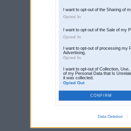
also be disclosed by us to 
I want to opt-out of the Sharing of 
Downstream Participants
th
Opted In
third parties.
I want to opt-out of the Sale of my 
Opted In
I want to opt-out of processing my 
Advertising.
Opted In
I want to opt-out of Collection, Use
of my Personal Data that Is Unrelat
it was collected.
Opted Out
CONFIRM
Data Deletion