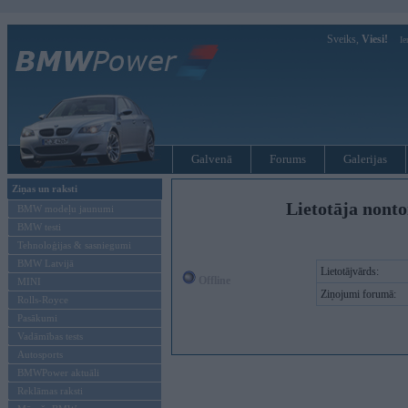
Sveiks,
Viesi!
Ie
Galvenā
Forums
Galerijas
Ziņas un raksti
Lietotāja nonto
BMW modeļu jaunumi
BMW testi
Tehnoloģijas & sasniegumi
BMW Latvijā
Lietotājvārds:
Offline
MINI
Ziņojumi forumā:
Rolls-Royce
Pasākumi
Vadāmības tests
Autosports
BMWPower aktuāli
Reklāmas raksti