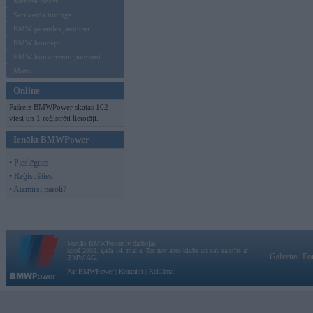
Mēneša BMW
Sērijveida tūnings
BMW pasaules jaunumi
BMW koncepti
BMW konkurentu jaunumi
Moto
Online
Pašreiz BMWPower skatās 102
viesi un 1 reģistrēti lietotāji.
Ienākt BMWPower
• Pieslēgties
• Reģistrēties
• Aizmirsi paroli?
Vortāls BMWPower.lv darbojas
kopš 2002. gada 14. maija. Tas nav auto klubs un nav saistīts ar
Galvena
|
Fo
BMW AG.
Par BMWPower
|
Kontakti
|
Reklāma