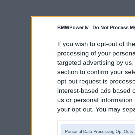
BMWPower.lv -
Do Not Process My
If you wish to opt-out of the
processing of your personal
targeted advertising by us
section to confirm your sel
opt-out request is proces
interest-based ads based o
us or personal information d
your opt-out. You may separ
disclosure of your personal
IAB’s list of downstream pa
Personal Data Processing Opt Outs