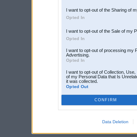
also be disclosed by us to 
I want to opt-out of the Sharing of 
Downstream Participants
th
Opted In
third parties.
I want to opt-out of the Sale of my 
Opted In
I want to opt-out of processing my 
Advertising.
Opted In
I want to opt-out of Collection, Use
of my Personal Data that Is Unrelat
it was collected.
Opted Out
CONFIRM
Data Deletion