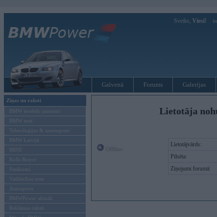
Sveiks,
Viesi!
Ie
Galvenā
Forums
Galerijas
Ziņas un raksti
Lietotāja noh
BMW modeļu jaunumi
BMW testi
Tehnoloģijas & sasniegumi
BMW Latvijā
Lietotājvārds:
Offline
MINI
Pilsēta:
Rolls-Royce
Ziņojumi forumā:
Pasākumi
Vadāmības tests
Autosports
BMWPower aktuāli
Reklāmas raksti