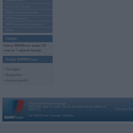
Mēneša BMW
Sērijveida tūnings
BMW pasaules jaunumi
BMW koncepti
BMW konkurentu jaunumi
Moto
Online
Pašreiz BMWPower skatās 138
viesi un 7 reģistrēti lietotāji.
Ienākt BMWPower
• Pieslēgties
• Reģistrēties
• Aizmirsi paroli?
Vortāls BMWPower.lv darbojas
kopš 2002. gada 14. maija. Tas nav auto klubs un nav saistīts ar
Galvena
|
Fo
BMW AG.
Par BMWPower
|
Kontakti
|
Reklāma