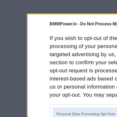
BMWPower.lv -
Do Not Process My
If you wish to opt-out of the
processing of your personal
targeted advertising by us
section to confirm your sel
opt-out request is proces
interest-based ads based o
us or personal information d
your opt-out. You may separ
disclosure of your personal
IAB’s list of downstream pa
Personal Data Processing Opt Outs