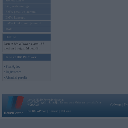
Mēneša BMW
Sērijveida tūnings
BMW pasaules jaunumi
BMW koncepti
BMW konkurentu jaunumi
Moto
Online
Pašreiz BMWPower skatās 187
viesi un 2 reģistrēti lietotāji.
Ienākt BMWPower
• Pieslēgties
• Reģistrēties
• Aizmirsi paroli?
Vortāls BMWPower.lv darbojas
kopš 2002. gada 14. maija. Tas nav auto klubs un nav saistīts ar
Galvena
|
Fo
BMW AG.
Par BMWPower
|
Kontakti
|
Reklāma