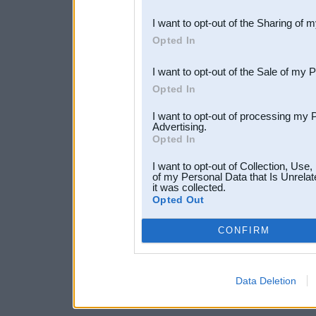
also be disclosed by us to 
I want to opt-out of the Sharing of 
Downstream Participants
th
Opted In
third parties.
I want to opt-out of the Sale of my 
Opted In
I want to opt-out of processing my 
Advertising.
Opted In
I want to opt-out of Collection, Use
of my Personal Data that Is Unrelat
it was collected.
Opted Out
CONFIRM
Data Deletion