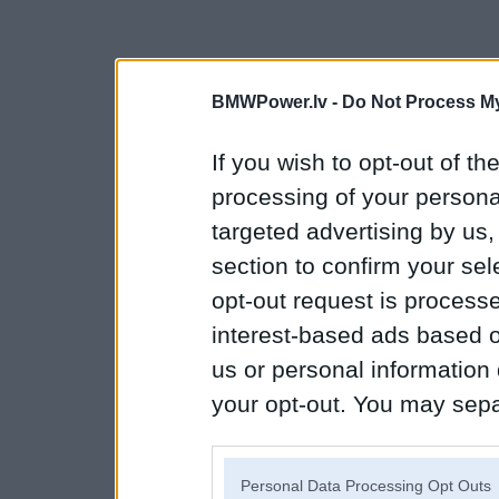
BMWPower.lv -
Do Not Process My
If you wish to opt-out of the
processing of your personal
targeted advertising by us
section to confirm your sel
opt-out request is proces
interest-based ads based o
us or personal information d
your opt-out. You may separ
disclosure of your personal
IAB’s list of downstream pa
Personal Data Processing Opt Outs