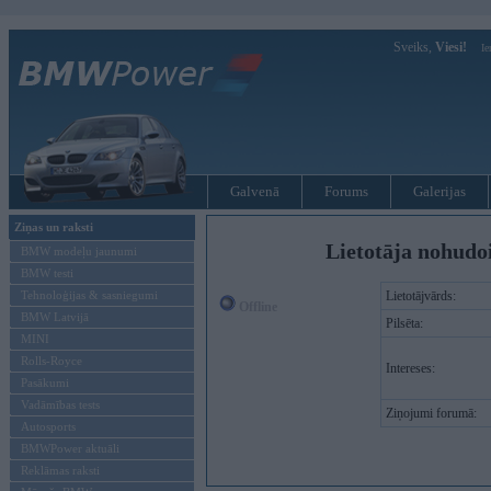
Sveiks,
Viesi!
Ie
Galvenā
Forums
Galerijas
Ziņas un raksti
Lietotāja nohudo
BMW modeļu jaunumi
BMW testi
Tehnoloģijas & sasniegumi
Lietotājvārds:
Offline
BMW Latvijā
Pilsēta:
MINI
Rolls-Royce
Intereses:
Pasākumi
Vadāmības tests
Ziņojumi forumā:
Autosports
BMWPower aktuāli
Reklāmas raksti