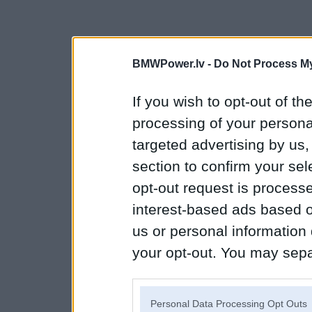
BMWPower.lv -
Do Not Process My
If you wish to opt-out of the
processing of your personal
targeted advertising by us
section to confirm your sel
opt-out request is proces
interest-based ads based o
us or personal information d
your opt-out. You may separ
disclosure of your personal
IAB’s list of downstream pa
Personal Data Processing Opt Outs