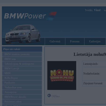
Sveiks,
Viesi!
Ie
Galvenā
Forums
Galerijas
Ziņas un raksti
Lietotāja nohu
BMW modeļu jaunumi
BMW testi
Tehnoloģijas & sasniegumi
Lietotājvārds:
BMW Latvijā
MINI
Nodarbošanās:
Rolls-Royce
Pasākumi
Ziņojumi forumā:
Vadāmības tests
Autosports
Offline
BMWPower aktuāli
Reklāmas raksti