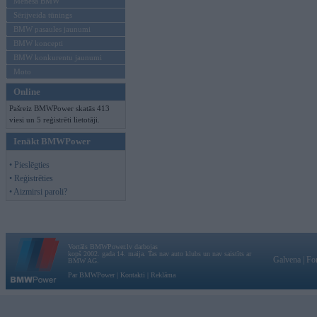
Mēneša BMW
Sērijveida tūnings
BMW pasaules jaunumi
BMW koncepti
BMW konkurentu jaunumi
Moto
Online
Pašreiz BMWPower skatās 413
viesi un 5 reģistrēti lietotāji.
Ienākt BMWPower
• Pieslēgties
• Reģistrēties
• Aizmirsi paroli?
Vortāls BMWPower.lv darbojas
kopš 2002. gada 14. maija. Tas nav auto klubs un nav saistīts ar
Galvena
|
Fo
BMW AG.
Par BMWPower
|
Kontakti
|
Reklāma