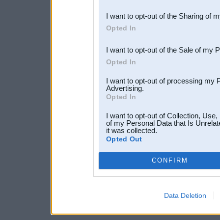
also be disclosed by us to 
I want to opt-out of the Sharing of 
Downstream Participants
th
Opted In
third parties.
I want to opt-out of the Sale of my 
Opted In
I want to opt-out of processing my 
Advertising.
Opted In
I want to opt-out of Collection, Use
of my Personal Data that Is Unrelat
it was collected.
Opted Out
CONFIRM
Data Deletion