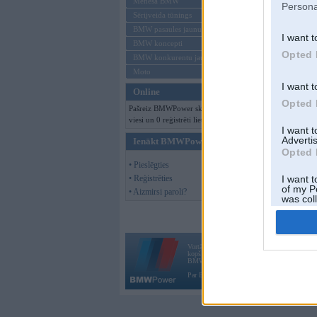
Mēneša BMW
Persona
Sērijveida tūnings
BMW pasaules jaunumi
I want t
BMW koncepti
Opted 
BMW konkurentu jaunumi
Moto
I want t
Online
Opted 
Pašreiz BMWPower skatās 256
viesi un 0 reģistrēti lietotāji.
I want 
Advertis
Ienākt BMWPower
Opted 
• Pieslēgties
• Reģistrēties
I want t
of my P
• Aizmirsi paroli?
was col
Opted 
Vortāls BMWPower.lv darbojas
kopš 2002. gada 14. maija. Tas nav auto klubs
BMW AG.
Par BMWPower
|
Kontakti
|
Reklāma