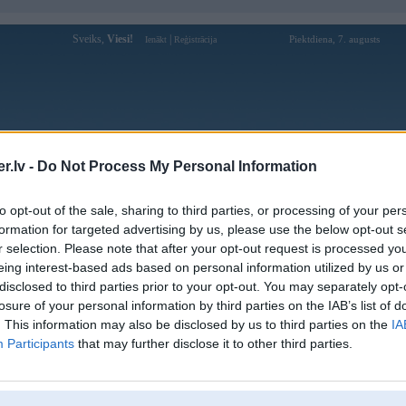
Sveiks,
Viesi!
|
Piektdiena, 7. augusts
Ienākt
Reģistrācija
Forums
Galerijas
Reģistrācija
Lietotāji
Meklētājs
.lv -
Do Not Process My Personal Information
Lietotāja nohu90uscom1vn profils
to opt-out of the sale, sharing to third parties, or processing of your per
formation for targeted advertising by us, please use the below opt-out s
Pēdējo reizi manīts: 10. May 2026, 07:27
r selection. Please note that after your opt-out request is processed y
eing interest-based ads based on personal information utilized by us or
Lietotājvārds:
nohu90uscom1vn
disclosed to third parties prior to your opt-out. You may separately opt-
Ziņojumi forumā:
0
losure of your personal information by third parties on the IAB’s list of
Pēdējie ziņojumi forumā
[
]
. This information may also be disclosed by us to third parties on the
IA
Participants
that may further disclose it to other third parties.