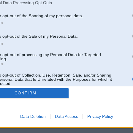
l Data Processing Opt Outs
o opt-out of the Sharing of my personal data.
In
o opt-out of the Sale of my Personal Data.
In
to opt-out of processing my Personal Data for Targeted
ing.
In
o opt-out of Collection, Use, Retention, Sale, and/or Sharing
ersonal Data that Is Unrelated with the Purposes for which it
lected.
Out
CONFIRM
 un nav saistīts ar
Galvena
|
Forums
|
Galerijas
|
Reģistrācija
|
Lietotaāji
|
Meklētājs
|
Reklā
Data Deletion
Data Access
Privacy Policy