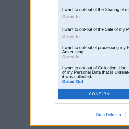
also be disclosed by us to 
I want to opt-out of the Sharing of 
Downstream Participants
th
Opted In
third parties.
I want to opt-out of the Sale of my 
Opted In
I want to opt-out of processing my 
Advertising.
Opted In
I want to opt-out of Collection, Use
of my Personal Data that Is Unrelat
it was collected.
Opted Out
CONFIRM
Data Deletion