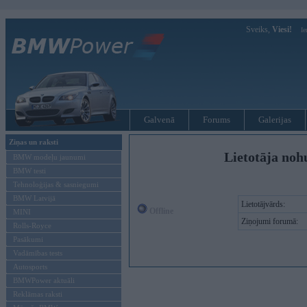
Sveiks,
Viesi!
Ie
Galvenā
Forums
Galerijas
Ziņas un raksti
Lietotāja noh
BMW modeļu jaunumi
BMW testi
Tehnoloģijas & sasniegumi
BMW Latvijā
Lietotājvārds:
Offline
MINI
Ziņojumi forumā:
Rolls-Royce
Pasākumi
Vadāmības tests
Autosports
BMWPower aktuāli
Reklāmas raksti