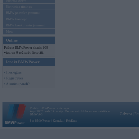
Mēneša BMW
Sērijveida tūnings
BMW pasaules jaunumi
BMW koncepti
BMW konkurentu jaunumi
Moto
Online
Pašreiz BMWPower skatās 108
viesi un 6 reģistrēti lietotāji.
Ienākt BMWPower
• Pieslēgties
• Reģistrēties
• Aizmirsi paroli?
Vortāls BMWPower.lv darbojas
kopš 2002. gada 14. maija. Tas nav auto klubs un nav saistīts ar
Galvena
|
Fo
BMW AG.
Par BMWPower
|
Kontakti
|
Reklāma