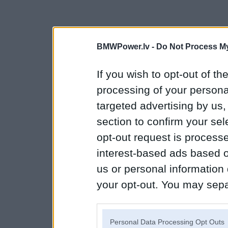
BMWPower.lv -
Do Not Process My
If you wish to opt-out of the
processing of your personal
targeted advertising by us
section to confirm your sel
opt-out request is proces
interest-based ads based o
us or personal information d
your opt-out. You may separ
disclosure of your personal
IAB’s list of downstream pa
Personal Data Processing Opt Outs