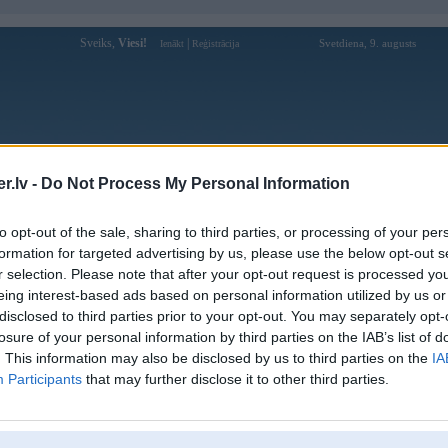
Sveiks,
Viesi!
|
Svetdiena, 9. augusts
Ienākt
Reģistrācija
Forums
Galerijas
Reģistrācija
Lietotāji
Meklētājs
.lv -
Do Not Process My Personal Information
Lietotāja nohu90health profils
to opt-out of the sale, sharing to third parties, or processing of your per
formation for targeted advertising by us, please use the below opt-out s
Pēdējo reizi manīts: 03. Aug 2025, 04:45
r selection. Please note that after your opt-out request is processed y
eing interest-based ads based on personal information utilized by us or
Lietotājvārds:
nohu90health
disclosed to third parties prior to your opt-out. You may separately opt-
NOHU – Cổng giải trí nổ hũ & casino
Intereses:
losure of your personal information by third parties on the IAB’s list of
đỉnh cao
. This information may also be disclosed by us to third parties on the
IA
Ziņojumi forumā:
0
Participants
that may further disclose it to other third parties.
Pēdējie ziņojumi forumā
[
]