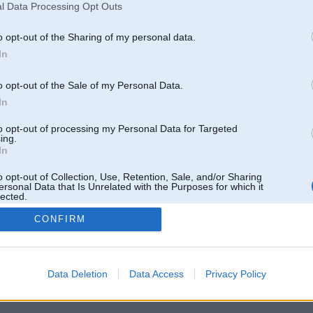
l Data Processing Opt Outs
o opt-out of the Sharing of my personal data.
In
o opt-out of the Sale of my Personal Data.
In
to opt-out of processing my Personal Data for Targeted
ing.
In
o opt-out of Collection, Use, Retention, Sale, and/or Sharing
ersonal Data that Is Unrelated with the Purposes for which it
lected.
Out
CONFIRM
 un nav saistīts ar
Galvena
|
Forums
|
Galerijas
|
Reģistrācija
|
Lietotaāji
|
Meklētājs
|
Reklā
Data Deletion
Data Access
Privacy Policy