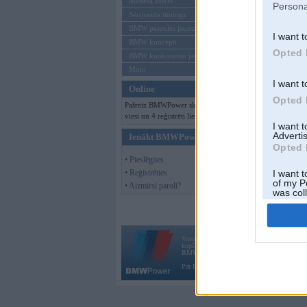
Mēneša BMW
Persona
Sērijveida tūnings
BMW pasaules jaunumi
I want t
BMW koncepti
Opted 
BMW konkurentu jaunumi
Moto
I want t
Online
Opted 
Pašreiz BMWPower skatās 174
viesi un 4 reģistrēti lietotāji.
I want 
Advertis
Ienākt BMWPower
Opted 
• Pieslēgties
• Reģistrēties
I want t
of my P
• Aizmirsi paroli?
was col
Opted 
Vortāls BMWPower.lv darbojas
kopš 2002. gada 14. maija. Tas nav auto klubs
BMW AG.
Par BMWPower
|
Kontakti
|
Reklāma