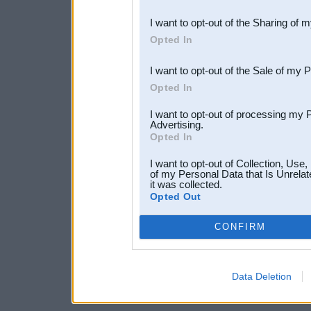
also be disclosed by us to 
I want to opt-out of the Sharing of 
Downstream Participants
th
Opted In
third parties.
I want to opt-out of the Sale of my 
Opted In
I want to opt-out of processing my 
Advertising.
Opted In
I want to opt-out of Collection, Use
of my Personal Data that Is Unrelat
it was collected.
Opted Out
CONFIRM
Data Deletion