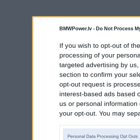
BMWPower.lv -
Do Not Process My
If you wish to opt-out of the
processing of your personal
targeted advertising by us
section to confirm your sel
opt-out request is proces
interest-based ads based o
us or personal information d
your opt-out. You may separ
disclosure of your personal
IAB’s list of downstream pa
Personal Data Processing Opt Outs