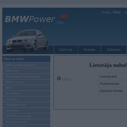
Sveiks,
Viesi!
Ie
Galvenā
Forums
Galerijas
Ziņas un raksti
Lietotāja nohu
BMW modeļu jaunumi
BMW testi
Tehnoloģijas & sasniegumi
Lietotājvārds:
Offline
BMW Latvijā
Nodarbošanās:
MINI
Ziņojumi forumā:
Rolls-Royce
Pasākumi
Vadāmības tests
Autosports
BMWPower aktuāli
Reklāmas raksti