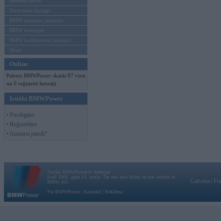
Mēneša BMW
Sērijveida tūnings
BMW pasaules jaunumi
BMW koncepti
BMW konkurentu jaunumi
Moto
Online
Pašreiz BMWPower skatās 87 viesi
un 0 reģistrēti lietotāji.
Ienākt BMWPower
• Pieslēgties
• Reģistrēties
• Aizmirsi paroli?
Vortāls BMWPower.lv darbojas
kopš 2002. gada 14. maija. Tas nav auto klubs un nav saistīts ar
Galvena
|
Fo
BMW AG.
Par BMWPower
|
Kontakti
|
Reklāma