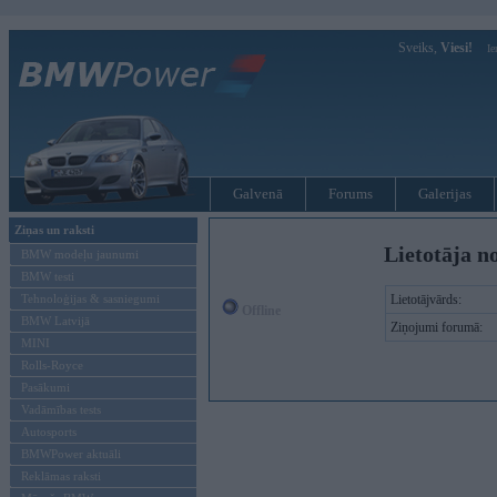
Sveiks,
Viesi!
Ie
Galvenā
Forums
Galerijas
Ziņas un raksti
Lietotāja n
BMW modeļu jaunumi
BMW testi
Tehnoloģijas & sasniegumi
Lietotājvārds:
Offline
BMW Latvijā
Ziņojumi forumā:
MINI
Rolls-Royce
Pasākumi
Vadāmības tests
Autosports
BMWPower aktuāli
Reklāmas raksti