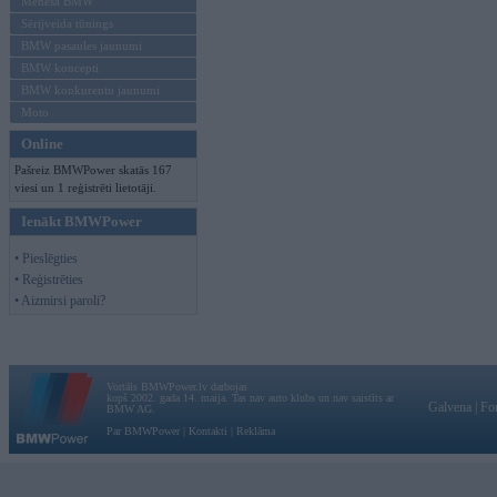
Mēneša BMW
Sērijveida tūnings
BMW pasaules jaunumi
BMW koncepti
BMW konkurentu jaunumi
Moto
Online
Pašreiz BMWPower skatās 167
viesi un 1 reģistrēti lietotāji.
Ienākt BMWPower
• Pieslēgties
• Reģistrēties
• Aizmirsi paroli?
Vortāls BMWPower.lv darbojas
kopš 2002. gada 14. maija. Tas nav auto klubs un nav saistīts ar
Galvena
|
Fo
BMW AG.
Par BMWPower
|
Kontakti
|
Reklāma