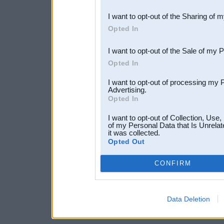
also be disclosed by us to 
I want to opt-out of the Sharing of 
Downstream Participants
th
Opted In
third parties.
I want to opt-out of the Sale of my 
Opted In
I want to opt-out of processing my 
Advertising.
Opted In
I want to opt-out of Collection, Use
of my Personal Data that Is Unrelat
it was collected.
Opted Out
CONFIRM
Data Deletion