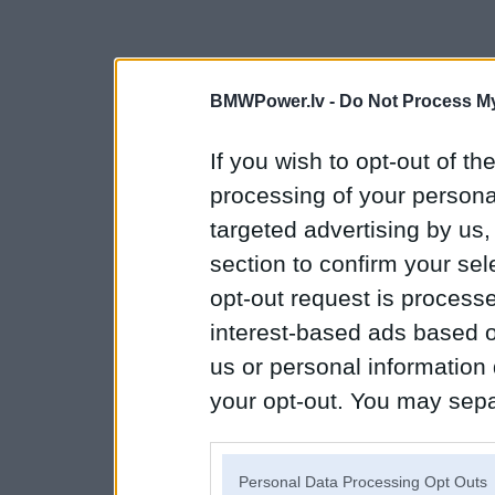
BMWPower.lv -
Do Not Process My
If you wish to opt-out of the
processing of your personal
targeted advertising by us
section to confirm your sel
opt-out request is proces
interest-based ads based o
us or personal information d
your opt-out. You may separ
disclosure of your personal
IAB’s list of downstream pa
Personal Data Processing Opt Outs