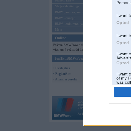
Mēneša BMW
Persona
Sērijveida tūnings
BMW pasaules jaunumi
I want t
BMW koncepti
Opted 
BMW konkurentu jaunumi
Moto
I want t
Online
Opted 
Pašreiz BMWPower skatās 532
viesi un 4 reģistrēti lietotāji.
I want 
Advertis
Ienākt BMWPower
Opted 
• Pieslēgties
• Reģistrēties
I want t
of my P
• Aizmirsi paroli?
was col
Opted 
Vortāls BMWPower.lv darbojas
kopš 2002. gada 14. maija. Tas nav auto klubs
BMW AG.
Par BMWPower
|
Kontakti
|
Reklāma