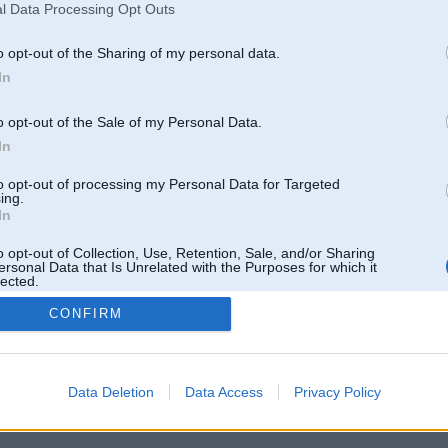
l Data Processing Opt Outs
o opt-out of the Sharing of my personal data.
In
o opt-out of the Sale of my Personal Data.
In
to opt-out of processing my Personal Data for Targeted
ing.
In
o opt-out of Collection, Use, Retention, Sale, and/or Sharing
ersonal Data that Is Unrelated with the Purposes for which it
lected.
Out
CONFIRM
 un nav saistīts ar
Galvena
|
Forums
|
Galerijas
|
Reģistrācija
|
Lietotaāji
|
Meklētājs
|
Reklā
Data Deletion
Data Access
Privacy Policy