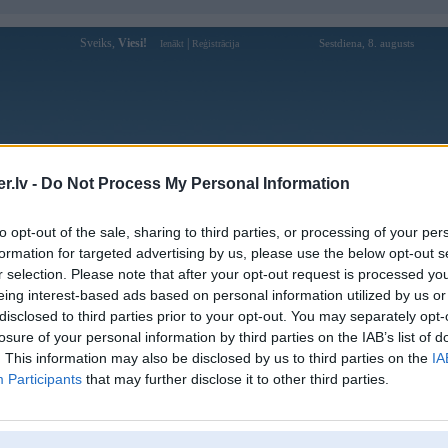
Sveiks,
Viesi!
|
Sestdiena, 8. augusts
Ienākt
Reģistrācija
Forums
Galerijas
Reģistrācija
Lietotāji
Meklētājs
.lv -
Do Not Process My Personal Information
Lietotāja nnhacaiuytinus profils
to opt-out of the sale, sharing to third parties, or processing of your per
formation for targeted advertising by us, please use the below opt-out s
Lietotājvārds:
nnhacaiuytinus
r selection. Please note that after your opt-out request is processed y
eing interest-based ads based on personal information utilized by us or
Top 10 Nha Cai Uy Tin Nhat Viet Nam
Intereses:
Nam 2025: 78WIN, 789BET, ONE88,
disclosed to third parties prior to your opt-out. You may separately opt-
LUCKY88, FIVE88, DEBET
losure of your personal information by third parties on the IAB’s list of
Ziņojumi forumā:
0
. This information may also be disclosed by us to third parties on the
IA
Participants
that may further disclose it to other third parties.
Pēdējie ziņojumi forumā
[
]