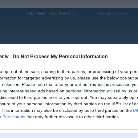
Sveiks,
Viesi!
|
Sestdiena, 8. augusts
Ienākt
Reģistrācija
Forums
Galerijas
Reģistrācija
Lietotāji
Meklētājs
.lv -
Do Not Process My Personal Information
Lietotāja nk88pet profils
to opt-out of the sale, sharing to third parties, or processing of your per
formation for targeted advertising by us, please use the below opt-out s
Lietotājvārds:
nk88pet
r selection. Please note that after your opt-out request is processed y
eing interest-based ads based on personal information utilized by us or
Ziņojumi forumā:
0
disclosed to third parties prior to your opt-out. You may separately opt-
Pēdējie ziņojumi forumā
[
]
losure of your personal information by third parties on the IAB’s list of
. This information may also be disclosed by us to third parties on the
IA
Participants
that may further disclose it to other third parties.