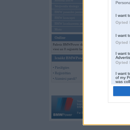
Mēneša BMW
Persona
Sērijveida tūnings
BMW pasaules jaunumi
I want t
BMW koncepti
Opted 
BMW konkurentu jaunumi
Moto
I want t
Online
Opted 
Pašreiz BMWPower skatās 112
viesi un 0 reģistrēti lietotāji.
I want 
Advertis
Ienākt BMWPower
Opted 
• Pieslēgties
• Reģistrēties
I want t
of my P
• Aizmirsi paroli?
was col
Opted 
Vortāls BMWPower.lv darbojas
kopš 2002. gada 14. maija. Tas nav auto klubs
BMW AG.
Par BMWPower
|
Kontakti
|
Reklāma