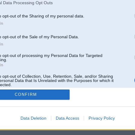
l Data Processing Opt Outs
o opt-out of the Sharing of my personal data.
In
o opt-out of the Sale of my Personal Data.
In
to opt-out of processing my Personal Data for Targeted
ing.
In
o opt-out of Collection, Use, Retention, Sale, and/or Sharing
ersonal Data that Is Unrelated with the Purposes for which it
lected.
Out
CONFIRM
 un nav saistīts ar
Galvena
|
Forums
|
Galerijas
|
Reģistrācija
|
Lietotaāji
|
Meklētājs
|
Reklā
Data Deletion
Data Access
Privacy Policy