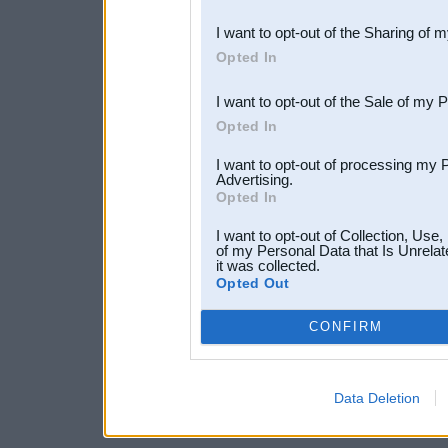
also be disclosed by us to 
I want to opt-out of the Sharing of 
Downstream Participants
th
Opted In
third parties.
I want to opt-out of the Sale of my 
Opted In
I want to opt-out of processing my 
Advertising.
Opted In
I want to opt-out of Collection, Use
of my Personal Data that Is Unrelat
it was collected.
Opted Out
CONFIRM
Data Deletion