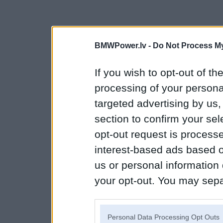
BMWPower.lv -
Do Not Process My
If you wish to opt-out of the
processing of your personal
targeted advertising by us
section to confirm your sel
opt-out request is proces
interest-based ads based o
us or personal information d
your opt-out. You may separ
disclosure of your personal
IAB’s list of downstream pa
Personal Data Processing Opt Outs