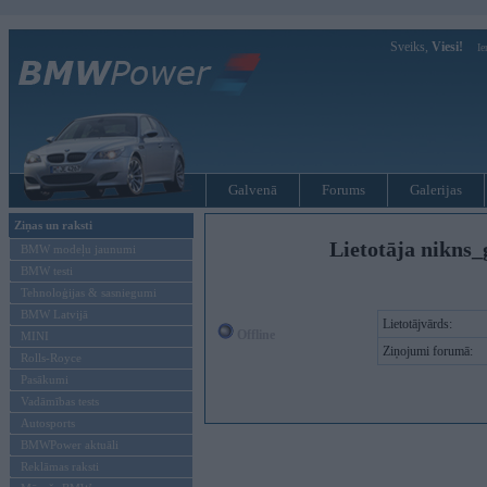
Sveiks,
Viesi!
Ie
Galvenā
Forums
Galerijas
Ziņas un raksti
Lietotāja nikns_
BMW modeļu jaunumi
BMW testi
Tehnoloģijas & sasniegumi
BMW Latvijā
Lietotājvārds:
Offline
MINI
Ziņojumi forumā:
Rolls-Royce
Pasākumi
Vadāmības tests
Autosports
BMWPower aktuāli
Reklāmas raksti