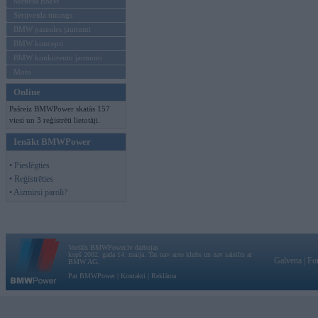
Mēneša BMW
Sērijveida tūnings
BMW pasaules jaunumi
BMW koncepti
BMW konkurentu jaunumi
Moto
Online
Pašreiz BMWPower skatās 157
viesi un 3 reģistrēti lietotāji.
Ienākt BMWPower
• Pieslēgties
• Reģistrēties
• Aizmirsi paroli?
Vortāls BMWPower.lv darbojas
kopš 2002. gada 14. maija. Tas nav auto klubs un nav saistīts ar
Galvena
|
Fo
BMW AG.
Par BMWPower
|
Kontakti
|
Reklāma