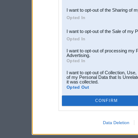
also be disclosed by us to 
I want to opt-out of the Sharing of 
Downstream Participants
th
Opted In
third parties.
I want to opt-out of the Sale of my 
Opted In
I want to opt-out of processing my 
Advertising.
Opted In
I want to opt-out of Collection, Use
of my Personal Data that Is Unrelat
it was collected.
Opted Out
CONFIRM
Data Deletion