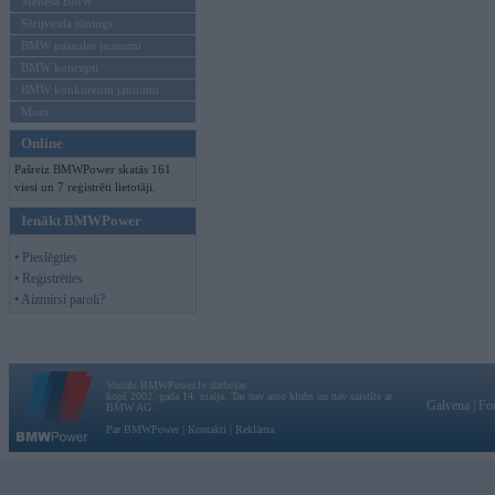
Mēneša BMW
Sērijveida tūnings
BMW pasaules jaunumi
BMW koncepti
BMW konkurentu jaunumi
Moto
Online
Pašreiz BMWPower skatās 161
viesi un 7 reģistrēti lietotāji.
Ienākt BMWPower
• Pieslēgties
• Reģistrēties
• Aizmirsi paroli?
Vortāls BMWPower.lv darbojas
kopš 2002. gada 14. maija. Tas nav auto klubs un nav saistīts ar
Galvena
|
Fo
BMW AG.
Par BMWPower
|
Kontakti
|
Reklāma