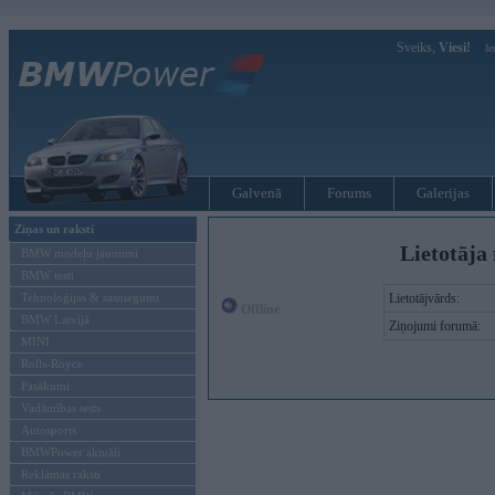
Sveiks,
Viesi!
Ie
Galvenā
Forums
Galerijas
Ziņas un raksti
Lietotāja 
BMW modeļu jaunumi
BMW testi
Tehnoloģijas & sasniegumi
Lietotājvārds:
Offline
BMW Latvijā
Ziņojumi forumā:
MINI
Rolls-Royce
Pasākumi
Vadāmības tests
Autosports
BMWPower aktuāli
Reklāmas raksti