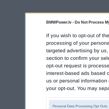
BMWPower.lv -
Do Not Process My
If you wish to opt-out of the
processing of your personal
targeted advertising by us
section to confirm your sel
opt-out request is proces
interest-based ads based o
us or personal information d
your opt-out. You may separ
disclosure of your personal
IAB’s list of downstream pa
Personal Data Processing Opt Outs