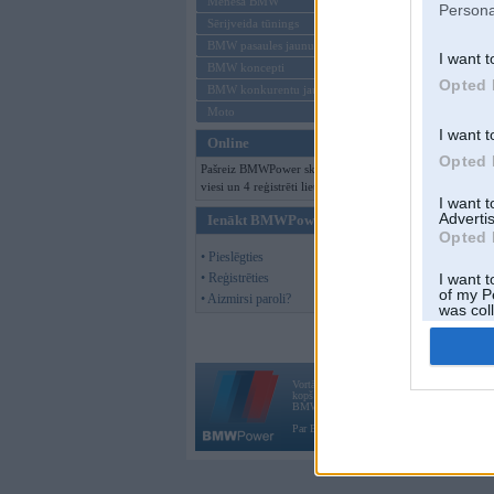
Mēneša BMW
Persona
Sērijveida tūnings
BMW pasaules jaunumi
I want t
BMW koncepti
Opted 
BMW konkurentu jaunumi
Moto
I want t
Online
Opted 
Pašreiz BMWPower skatās 168
viesi un 4 reģistrēti lietotāji.
I want 
Advertis
Ienākt BMWPower
Opted 
• Pieslēgties
• Reģistrēties
I want t
of my P
• Aizmirsi paroli?
was col
Opted 
Vortāls BMWPower.lv darbojas
kopš 2002. gada 14. maija. Tas nav auto klubs
BMW AG.
Par BMWPower
|
Kontakti
|
Reklāma