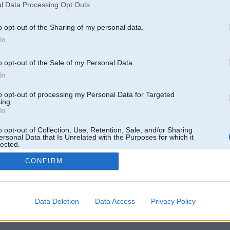
l Data Processing Opt Outs
o opt-out of the Sharing of my personal data.
In
o opt-out of the Sale of my Personal Data.
In
to opt-out of processing my Personal Data for Targeted
ing.
In
o opt-out of Collection, Use, Retention, Sale, and/or Sharing
ersonal Data that Is Unrelated with the Purposes for which it
lected.
Out
CONFIRM
 un nav saistīts ar
Galvena
|
Forums
|
Galerijas
|
Reģistrācija
|
Lietotaāji
|
Meklētājs
|
Reklā
Data Deletion
Data Access
Privacy Policy