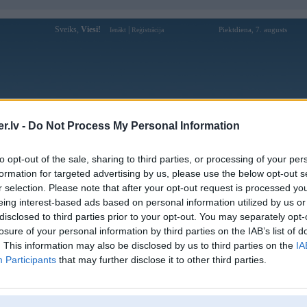
Sveiks,
Viesi!
|
Piektdiena, 7. augusts
Ienākt
Reģistrācija
Forums
Galerijas
Reģistrācija
Lietotāji
Meklētājs
.lv -
Do Not Process My Personal Information
Lietotāja nikna_pele profils
to opt-out of the sale, sharing to third parties, or processing of your per
formation for targeted advertising by us, please use the below opt-out s
Pēdējo reizi manīts: 02. Jan 2021, 20:10
r selection. Please note that after your opt-out request is processed y
eing interest-based ads based on personal information utilized by us or
Lietotājvārds:
nikna_pele
disclosed to third parties prior to your opt-out. You may separately opt-
Pilsēta:
Rīga
losure of your personal information by third parties on the IAB’s list of
Ziņojumi forumā:
5271
. This information may also be disclosed by us to third parties on the
IA
Participants
that may further disclose it to other third parties.
Pēdējie ziņojumi forumā
[
]