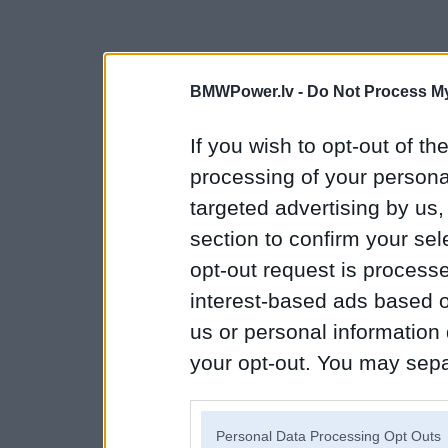
BMWPower.lv -
Do Not Process My
If you wish to opt-out of the
processing of your personal
targeted advertising by us
section to confirm your sel
opt-out request is proces
interest-based ads based o
us or personal information d
your opt-out. You may separ
disclosure of your personal
IAB’s list of downstream pa
Personal Data Processing Opt Outs