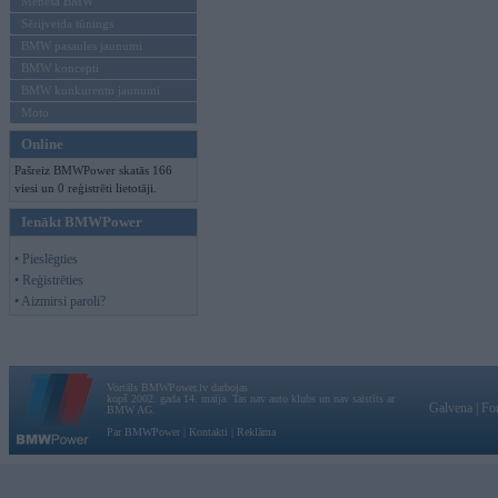
Mēneša BMW
Sērijveida tūnings
BMW pasaules jaunumi
BMW koncepti
BMW konkurentu jaunumi
Moto
Online
Pašreiz BMWPower skatās 166
viesi un 0 reģistrēti lietotāji.
Ienākt BMWPower
• Pieslēgties
• Reģistrēties
• Aizmirsi paroli?
Vortāls BMWPower.lv darbojas
kopš 2002. gada 14. maija. Tas nav auto klubs un nav saistīts ar
Galvena
|
Fo
BMW AG.
Par BMWPower
|
Kontakti
|
Reklāma