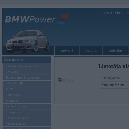
Sveiks,
Viesi!
Ie
Galvenā
Forums
Galerijas
Ziņas un raksti
Lietotāja ni
BMW modeļu jaunumi
BMW testi
Tehnoloģijas & sasniegumi
Lietotājvārds:
Offline
BMW Latvijā
Ziņojumi forumā:
MINI
Rolls-Royce
Pasākumi
Vadāmības tests
Autosports
BMWPower aktuāli
Reklāmas raksti