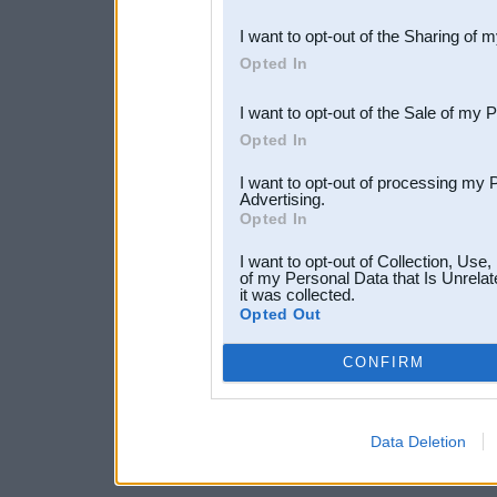
also be disclosed by us to 
I want to opt-out of the Sharing of 
Downstream Participants
th
Opted In
third parties.
I want to opt-out of the Sale of my 
Opted In
I want to opt-out of processing my 
Advertising.
Opted In
I want to opt-out of Collection, Use
of my Personal Data that Is Unrelat
it was collected.
Opted Out
CONFIRM
Data Deletion