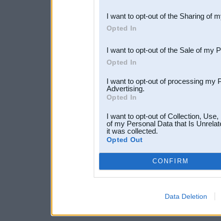
also be disclosed by us to 
I want to opt-out of the Sharing of 
Downstream Participants
th
Opted In
third parties.
I want to opt-out of the Sale of my 
Opted In
I want to opt-out of processing my 
Advertising.
Opted In
I want to opt-out of Collection, Use
of my Personal Data that Is Unrelat
it was collected.
Opted Out
CONFIRM
Data Deletion