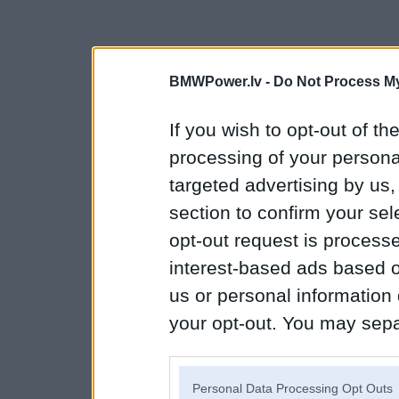
BMWPower.lv -
Do Not Process My
If you wish to opt-out of the
processing of your personal
targeted advertising by us
section to confirm your sel
opt-out request is proces
interest-based ads based o
us or personal information d
your opt-out. You may separ
disclosure of your personal
IAB’s list of downstream pa
Personal Data Processing Opt Outs