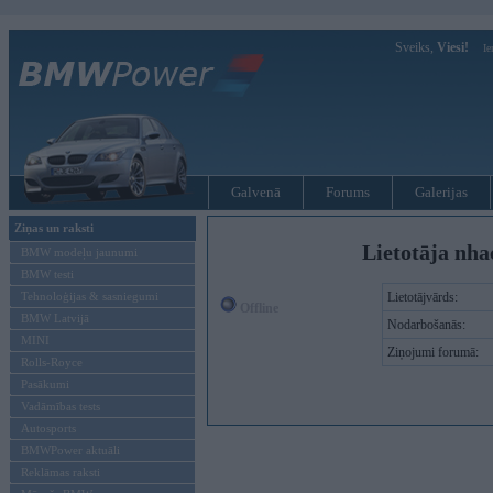
Sveiks,
Viesi!
Ie
Galvenā
Forums
Galerijas
Ziņas un raksti
Lietotāja nha
BMW modeļu jaunumi
BMW testi
Tehnoloģijas & sasniegumi
Lietotājvārds:
Offline
BMW Latvijā
Nodarbošanās:
MINI
Ziņojumi forumā:
Rolls-Royce
Pasākumi
Vadāmības tests
Autosports
BMWPower aktuāli
Reklāmas raksti