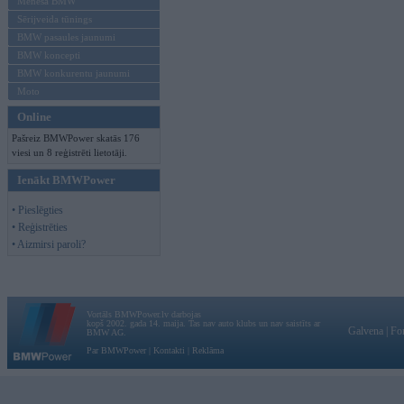
Mēneša BMW
Sērijveida tūnings
BMW pasaules jaunumi
BMW koncepti
BMW konkurentu jaunumi
Moto
Online
Pašreiz BMWPower skatās 176
viesi un 8 reģistrēti lietotāji.
Ienākt BMWPower
• Pieslēgties
• Reģistrēties
• Aizmirsi paroli?
Vortāls BMWPower.lv darbojas
kopš 2002. gada 14. maija. Tas nav auto klubs un nav saistīts ar
Galvena
|
Fo
BMW AG.
Par BMWPower
|
Kontakti
|
Reklāma