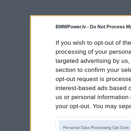
BMWPower.lv -
Do Not Process My
If you wish to opt-out of the
processing of your personal
targeted advertising by us
section to confirm your sel
opt-out request is proces
interest-based ads based o
us or personal information d
your opt-out. You may separ
disclosure of your personal
IAB’s list of downstream pa
Personal Data Processing Opt Outs