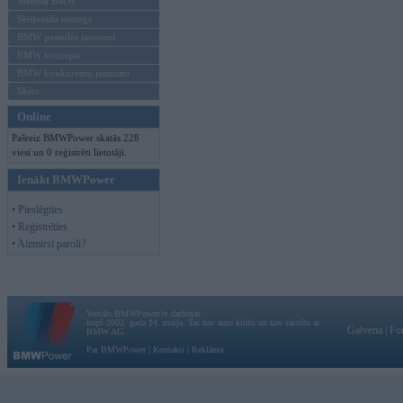
Mēneša BMW
Sērijveida tūnings
BMW pasaules jaunumi
BMW koncepti
BMW konkurentu jaunumi
Moto
Online
Pašreiz BMWPower skatās 228
viesi un 0 reģistrēti lietotāji.
Ienākt BMWPower
• Pieslēgties
• Reģistrēties
• Aizmirsi paroli?
Vortāls BMWPower.lv darbojas
kopš 2002. gada 14. maija. Tas nav auto klubs un nav saistīts ar
Galvena
|
Fo
BMW AG.
Par BMWPower
|
Kontakti
|
Reklāma