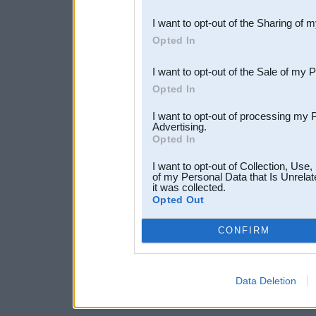
also be disclosed by us to 
I want to opt-out of the Sharing of 
Downstream Participants
th
Opted In
third parties.
I want to opt-out of the Sale of my 
Opted In
I want to opt-out of processing my 
Advertising.
Opted In
I want to opt-out of Collection, Use
of my Personal Data that Is Unrelat
it was collected.
Opted Out
CONFIRM
Data Deletion