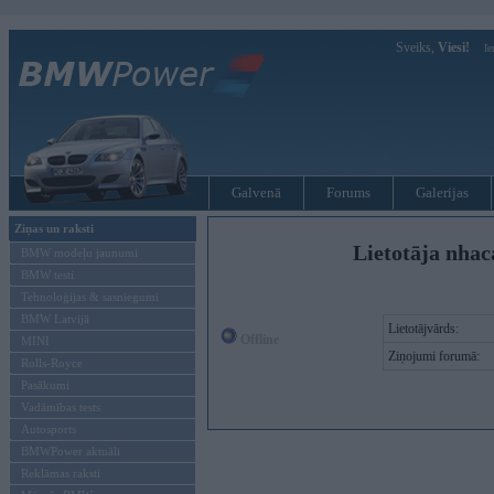
Sveiks,
Viesi!
Ie
Galvenā
Forums
Galerijas
Ziņas un raksti
Lietotāja nhac
BMW modeļu jaunumi
BMW testi
Tehnoloģijas & sasniegumi
BMW Latvijā
Lietotājvārds:
Offline
MINI
Ziņojumi forumā:
Rolls-Royce
Pasākumi
Vadāmības tests
Autosports
BMWPower aktuāli
Reklāmas raksti