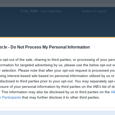
Sveiks,
Viesi!
|
Sestdiena, 8. augusts
Ienākt
Reģistrācija
Forums
Galerijas
Reģistrācija
Lietotāji
Meklētājs
.lv -
Do Not Process My Personal Information
Lietotāja nhacaibet889 profils
to opt-out of the sale, sharing to third parties, or processing of your per
formation for targeted advertising by us, please use the below opt-out s
Lietotājvārds:
nhacaibet889
r selection. Please note that after your opt-out request is processed y
eing interest-based ads based on personal information utilized by us or
Ziņojumi forumā:
0
disclosed to third parties prior to your opt-out. You may separately opt-
Pēdējie ziņojumi forumā
[
]
losure of your personal information by third parties on the IAB’s list of
. This information may also be disclosed by us to third parties on the
IA
Participants
that may further disclose it to other third parties.