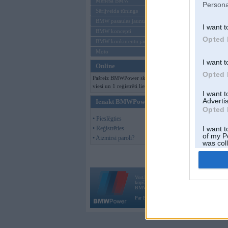
Mēneša BMW
Persona
Sērijveida tūnings
BMW pasaules jaunumi
I want t
BMW koncepti
Opted 
BMW konkurentu jaunumi
Moto
I want t
Online
Opted 
Pašreiz BMWPower skatās 176
viesi un 1 reģistrēti lietotāji.
I want 
Advertis
Ienākt BMWPower
Opted 
• Pieslēgties
• Reģistrēties
I want t
of my P
• Aizmirsi paroli?
was col
Opted 
Vortāls BMWPower.lv darbojas
kopš 2002. gada 14. maija. Tas nav auto klubs
BMW AG.
Par BMWPower
|
Kontakti
|
Reklāma