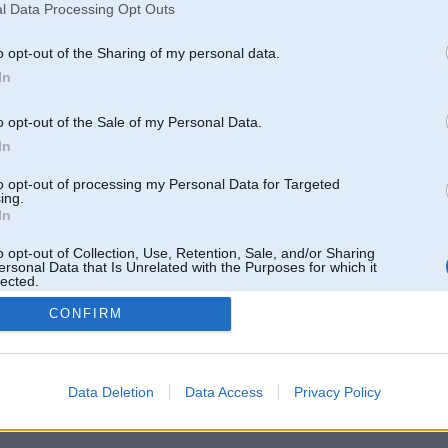
l Data Processing Opt Outs
o opt-out of the Sharing of my personal data.
In
o opt-out of the Sale of my Personal Data.
In
to opt-out of processing my Personal Data for Targeted
ing.
In
o opt-out of Collection, Use, Retention, Sale, and/or Sharing
ersonal Data that Is Unrelated with the Purposes for which it
lected.
Out
CONFIRM
 un nav saistīts ar
Galvena
|
Forums
|
Galerijas
|
Reģistrācija
|
Lietotaāji
|
Meklētājs
|
Reklā
Data Deletion
Data Access
Privacy Policy