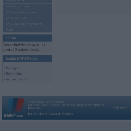
Mēneša BMW
Sērijveida tūnings
BMW pasaules jaunumi
BMW koncepti
BMW konkurentu jaunumi
Moto
Online
Pašreiz BMWPower skatās 171
viesi un 5 reģistrēti lietotāji.
Ienākt BMWPower
• Pieslēgties
• Reģistrēties
• Aizmirsi paroli?
Vortāls BMWPower.lv darbojas
kopš 2002. gada 14. maija. Tas nav auto klubs un nav saistīts ar
Galvena
|
Fo
BMW AG.
Par BMWPower
|
Kontakti
|
Reklāma