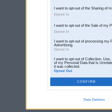
also be disclosed by us to 
I want to opt-out of the Sharing of 
Downstream Participants
th
Opted In
third parties.
I want to opt-out of the Sale of my 
Opted In
I want to opt-out of processing my 
Advertising.
Opted In
I want to opt-out of Collection, Use
of my Personal Data that Is Unrelat
it was collected.
Opted Out
CONFIRM
Data Deletion