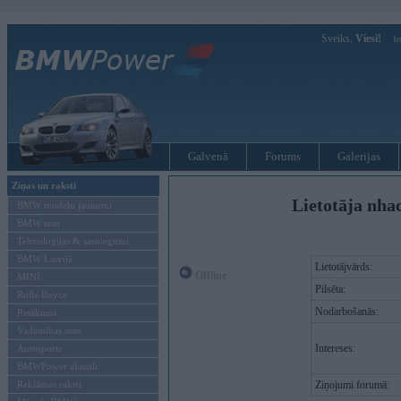
Sveiks,
Viesi!
Ie
Galvenā
Forums
Galerijas
Ziņas un raksti
Lietotāja nha
BMW modeļu jaunumi
BMW testi
Tehnoloģijas & sasniegumi
BMW Latvijā
Lietotājvārds:
Offline
MINI
Pilsēta:
Rolls-Royce
Nodarbošanās:
Pasākumi
Vadāmības tests
Intereses:
Autosports
BMWPower aktuāli
Reklāmas raksti
Ziņojumi forumā: