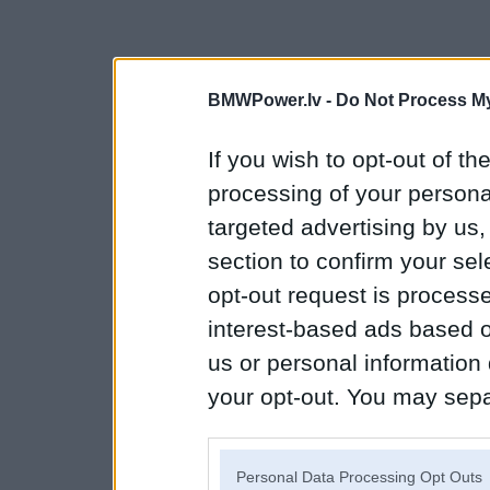
BMWPower.lv -
Do Not Process My
If you wish to opt-out of the
processing of your personal
targeted advertising by us
section to confirm your sel
opt-out request is proces
interest-based ads based o
us or personal information d
your opt-out. You may separ
disclosure of your personal
IAB’s list of downstream pa
Personal Data Processing Opt Outs