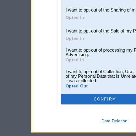
also be disclosed by us to 
I want to opt-out of the Sharing of 
Downstream Participants
th
Opted In
third parties.
I want to opt-out of the Sale of my 
Opted In
I want to opt-out of processing my 
Advertising.
Opted In
I want to opt-out of Collection, Use
of my Personal Data that Is Unrelat
it was collected.
Opted Out
CONFIRM
Data Deletion