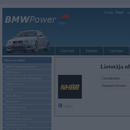
Sveiks,
Viesi!
Ie
Galvenā
Forums
Galerijas
Ziņas un raksti
Lietotāja n
BMW modeļu jaunumi
BMW testi
Tehnoloģijas & sasniegumi
Lietotājvārds:
BMW Latvijā
Ziņojumi forumā:
MINI
Rolls-Royce
Pasākumi
Offline
Vadāmības tests
Autosports
BMWPower aktuāli
Reklāmas raksti