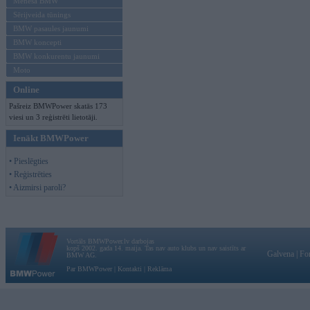
Mēneša BMW
Sērijveida tūnings
BMW pasaules jaunumi
BMW koncepti
BMW konkurentu jaunumi
Moto
Online
Pašreiz BMWPower skatās 173
viesi un 3 reģistrēti lietotāji.
Ienākt BMWPower
• Pieslēgties
• Reģistrēties
• Aizmirsi paroli?
Vortāls BMWPower.lv darbojas
kopš 2002. gada 14. maija. Tas nav auto klubs un nav saistīts ar
Galvena
|
Fo
BMW AG.
Par BMWPower
|
Kontakti
|
Reklāma