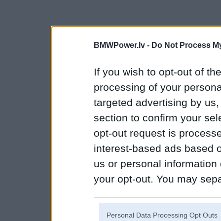
BMWPower.lv -
Do Not Process My
If you wish to opt-out of the
processing of your personal
targeted advertising by us
section to confirm your sel
opt-out request is proces
interest-based ads based o
us or personal information d
your opt-out. You may separ
disclosure of your personal
IAB’s list of downstream pa
Personal Data Processing Opt Outs