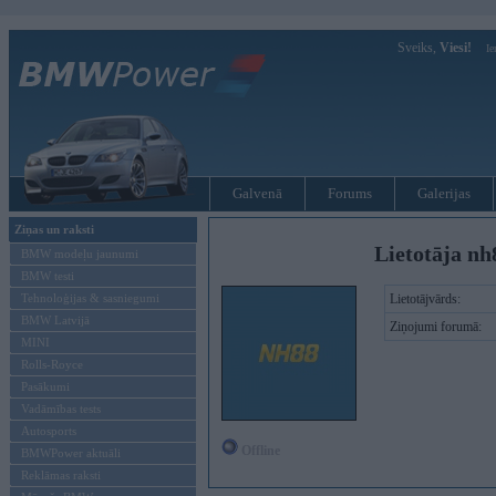
Sveiks,
Viesi!
Ie
Galvenā
Forums
Galerijas
Ziņas un raksti
Lietotāja nh
BMW modeļu jaunumi
BMW testi
Tehnoloģijas & sasniegumi
Lietotājvārds:
BMW Latvijā
Ziņojumi forumā:
MINI
Rolls-Royce
Pasākumi
Vadāmības tests
Autosports
Offline
BMWPower aktuāli
Reklāmas raksti