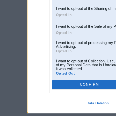
also be disclosed by us to 
I want to opt-out of the Sharing of 
Downstream Participants
th
Opted In
third parties.
I want to opt-out of the Sale of my 
Opted In
I want to opt-out of processing my 
Advertising.
Opted In
I want to opt-out of Collection, Use
of my Personal Data that Is Unrelat
it was collected.
Opted Out
CONFIRM
Data Deletion