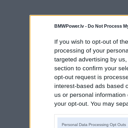
BMWPower.lv -
Do Not Process My
If you wish to opt-out of the
processing of your personal
targeted advertising by us
section to confirm your sel
opt-out request is proces
interest-based ads based o
us or personal information d
your opt-out. You may separ
disclosure of your personal
IAB’s list of downstream pa
Personal Data Processing Opt Outs