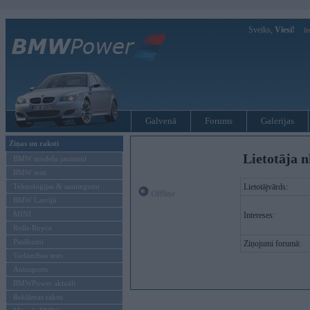
Sveiks,
Viesi!
Ie
Galvenā
Forums
Galerijas
Ziņas un raksti
Lietotāja n
BMW modeļu jaunumi
BMW testi
Tehnoloģijas & sasniegumi
Lietotājvārds:
Offline
BMW Latvijā
MINI
Intereses:
Rolls-Royce
Pasākumi
Ziņojumi forumā:
Vadāmības tests
Autosports
BMWPower aktuāli
Reklāmas raksti