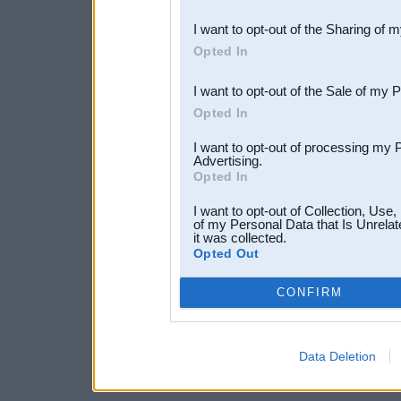
also be disclosed by us to 
I want to opt-out of the Sharing of 
Downstream Participants
th
Opted In
third parties.
I want to opt-out of the Sale of my 
Opted In
I want to opt-out of processing my 
Advertising.
Opted In
I want to opt-out of Collection, Use
of my Personal Data that Is Unrelat
it was collected.
Opted Out
CONFIRM
Data Deletion