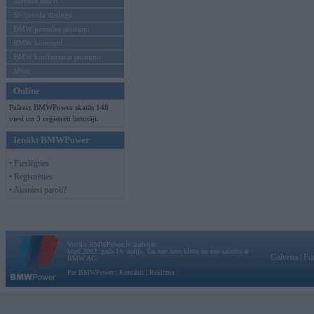
Mēneša BMW
Sērijveida tūnings
BMW pasaules jaunumi
BMW koncepti
BMW konkurentu jaunumi
Moto
Online
Pašreiz BMWPower skatās 148
viesi un 3 reģistrēti lietotāji.
Ienākt BMWPower
• Pieslēgties
• Reģistrēties
• Aizmirsi paroli?
Vortāls BMWPower.lv darbojas
kopš 2002. gada 14. maija. Tas nav auto klubs un nav saistīts ar
Galvena
|
Fo
BMW AG.
Par BMWPower
|
Kontakti
|
Reklāma