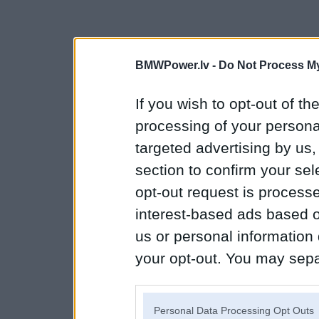
BMWPower.lv -
Do Not Process My
If you wish to opt-out of the
processing of your personal
targeted advertising by us
section to confirm your sel
opt-out request is proces
interest-based ads based o
us or personal information d
your opt-out. You may separ
disclosure of your personal
IAB’s list of downstream pa
Personal Data Processing Opt Outs