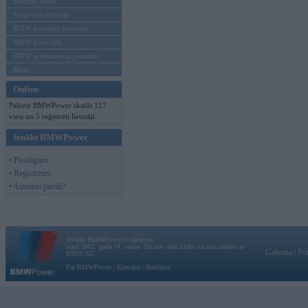
Mēneša BMW
Sērijveida tūnings
BMW pasaules jaunumi
BMW koncepti
BMW konkurentu jaunumi
Moto
Online
Pašreiz BMWPower skatās 127
viesi un 5 reģistrēti lietotāji.
Ienākt BMWPower
• Pieslēgties
• Reģistrēties
• Aizmirsi paroli?
Vortāls BMWPower.lv darbojas
kopš 2002. gada 14. maija. Tas nav auto klubs un nav saistīts ar
Galvena
|
Fo
BMW AG.
Par BMWPower
|
Kontakti
|
Reklāma