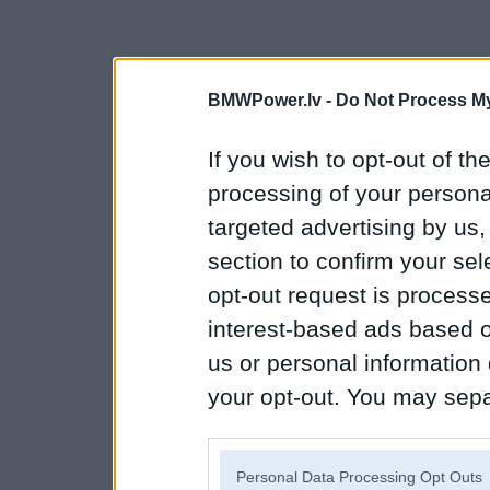
BMWPower.lv -
Do Not Process My
If you wish to opt-out of the
processing of your personal
targeted advertising by us
section to confirm your sel
opt-out request is proces
interest-based ads based o
us or personal information d
your opt-out. You may separ
disclosure of your personal
IAB’s list of downstream pa
Personal Data Processing Opt Outs