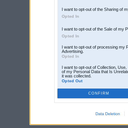
also be disclosed by us to 
I want to opt-out of the Sharing of 
Downstream Participants
th
Opted In
third parties.
I want to opt-out of the Sale of my 
Opted In
I want to opt-out of processing my 
Advertising.
Opted In
I want to opt-out of Collection, Use
of my Personal Data that Is Unrelat
it was collected.
Opted Out
CONFIRM
Data Deletion