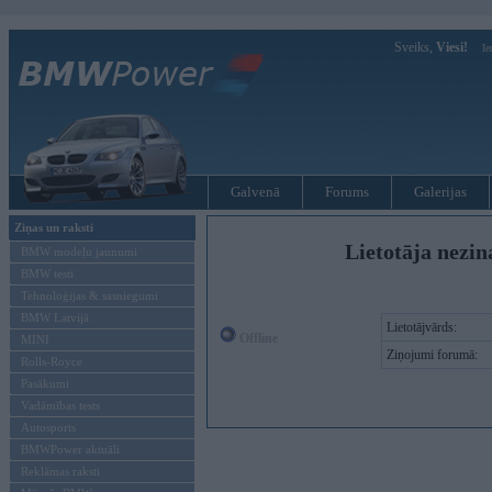
Sveiks,
Viesi!
Ie
Galvenā
Forums
Galerijas
Ziņas un raksti
Lietotāja nezi
BMW modeļu jaunumi
BMW testi
Tehnoloģijas & sasniegumi
BMW Latvijā
Lietotājvārds:
Offline
MINI
Ziņojumi forumā:
Rolls-Royce
Pasākumi
Vadāmības tests
Autosports
BMWPower aktuāli
Reklāmas raksti