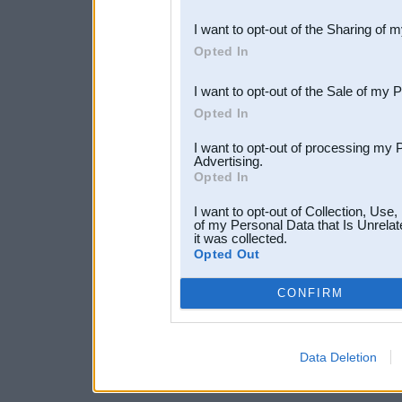
also be disclosed by us to 
I want to opt-out of the Sharing of 
Downstream Participants
th
Opted In
third parties.
I want to opt-out of the Sale of my 
Opted In
I want to opt-out of processing my 
Advertising.
Opted In
I want to opt-out of Collection, Use
of my Personal Data that Is Unrelat
it was collected.
Opted Out
CONFIRM
Data Deletion