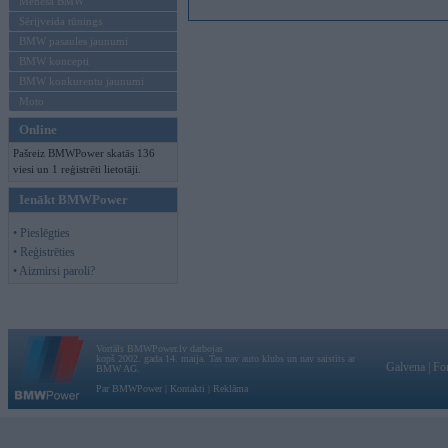
Mēneša BMW
Sērijveida tūnings
BMW pasaules jaunumi
BMW koncepti
BMW konkurentu jaunumi
Moto
Online
Pašreiz BMWPower skatās 136
viesi un 1 reģistrēti lietotāji.
Ienākt BMWPower
• Pieslēgties
• Reģistrēties
• Aizmirsi paroli?
Vortāls BMWPower.lv darbojas
kopš 2002. gada 14. maija. Tas nav auto klubs un nav saistīts ar
Galvena
|
Fo
BMW AG.
Par BMWPower
|
Kontakti
|
Reklāma