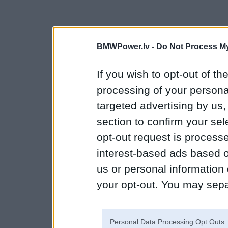
BMWPower.lv -
Do Not Process My
If you wish to opt-out of the
processing of your personal
targeted advertising by us
section to confirm your sel
opt-out request is proces
interest-based ads based o
us or personal information d
your opt-out. You may separ
disclosure of your personal
IAB’s list of downstream pa
Personal Data Processing Opt Outs