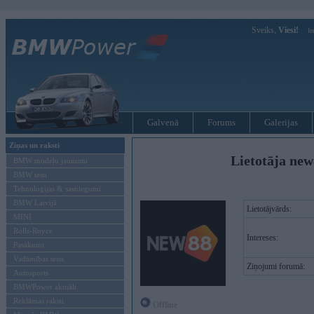
Sveiks,
Viesi!
Ie
Galvenā
Forums
Galerijas
Ziņas un raksti
Lietotāja ne
BMW modeļu jaunumi
BMW testi
Tehnoloģijas & sasniegumi
BMW Latvijā
Lietotājvārds:
MINI
Rolls-Royce
Intereses:
Pasākumi
Vadāmības tests
Ziņojumi forumā:
Autosports
BMWPower aktuāli
Reklāmas raksti
Offline