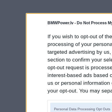
BMWPower.lv -
Do Not Process My
If you wish to opt-out of the
processing of your personal
targeted advertising by us
section to confirm your sel
opt-out request is proces
interest-based ads based o
us or personal information d
your opt-out. You may separ
disclosure of your personal
IAB’s list of downstream pa
Personal Data Processing Opt Outs