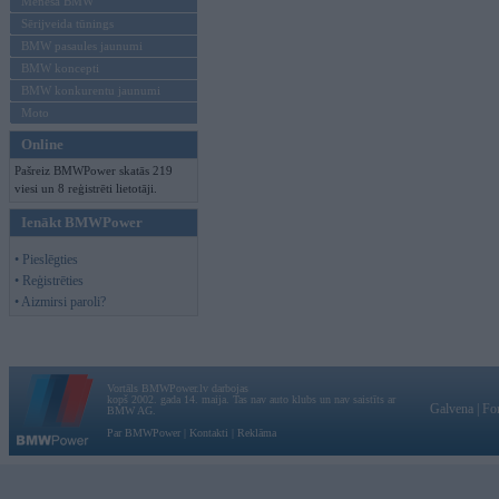
Mēneša BMW
Sērijveida tūnings
BMW pasaules jaunumi
BMW koncepti
BMW konkurentu jaunumi
Moto
Online
Pašreiz BMWPower skatās 219
viesi un 8 reģistrēti lietotāji.
Ienākt BMWPower
• Pieslēgties
• Reģistrēties
• Aizmirsi paroli?
Vortāls BMWPower.lv darbojas
kopš 2002. gada 14. maija. Tas nav auto klubs un nav saistīts ar
Galvena
|
Fo
BMW AG.
Par BMWPower
|
Kontakti
|
Reklāma