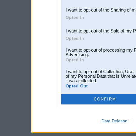
also be disclosed by us to 
I want to opt-out of the Sharing of 
Downstream Participants
th
Opted In
third parties.
I want to opt-out of the Sale of my 
Opted In
I want to opt-out of processing my 
Advertising.
Opted In
I want to opt-out of Collection, Use
of my Personal Data that Is Unrelat
it was collected.
Opted Out
CONFIRM
Data Deletion