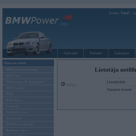
Sveiks,
Viesi!
Ie
Galvenā
Forums
Galerijas
Ziņas un raksti
Lietotāja net8
BMW modeļu jaunumi
BMW testi
Tehnoloģijas & sasniegumi
Lietotājvārds:
Offline
BMW Latvijā
Ziņojumi forumā:
MINI
Rolls-Royce
Pasākumi
Vadāmības tests
Autosports
BMWPower aktuāli
Reklāmas raksti